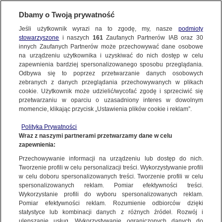
Dbamy o Twoją prywatność
Jeśli użytkownik wyrazi na to zgodę, my, nasze
podmioty
stowarzyszone
i naszych
161
Zaufanych Partnerów IAB oraz
30
NAJNOWSZE
innych Zaufanych Partnerów może przechowywać dane osobowe
na urządzeniu użytkownika i uzyskiwać do nich dostęp w celu
zapewnienia bardziej spersonalizowanego sposobu przeglądania.
Dzień dobry!
ZOBACZ FAKTY
Odbywa się to poprzez przetwarzanie danych osobowych
Jedno konto do wszystkich usług
zebranych z danych przeglądania przechowywanych w plikach
cookie. Użytkownik może udzielić/wycofać zgodę i sprzeciwić się
przetwarzaniu w oparciu o uzasadniony interes w dowolnym
FAKTY PO FAKTACH
momencie, klikając przycisk „Ustawienia plików cookie i reklam”.
ZALOGUJ SIĘ
Polityka Prywatności
FAKTY O ŚWIECIE
Wraz z naszymi partnerami przetwarzamy dane w celu
zapewnienia:
Zarejestruj się
Przechowywanie informacji na urządzeniu lub dostęp do nich.
Marcin Kierwiński pokieruje odbudową po powodzi. "Nikt nie zostanie bez
pomocy"
WIĘCEJ
Tworzenie profili w celu personalizacji treści. Wykorzystywanie profili
Katarzyna Kolenda-Zaleska/Fakty TVN
w celu doboru spersonalizowanych treści. Tworzenie profili w celu
spersonalizowanych reklam. Pomiar efektywności treści.
Wykorzystanie profili do wyboru spersonalizowanych reklam.
KANAŁY
Pomiar efektywności reklam. Rozumienie odbiorców dzięki
FAKTY
|
FAKTY PO POŁUDNIU
statystyce lub kombinacji danych z różnych źródeł. Rozwój i
ulepszanie usług. Wykorzystywanie ograniczonych danych do