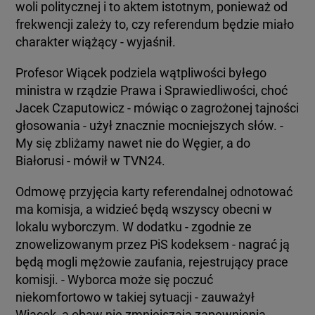
woli politycznej i to aktem istotnym, ponieważ od
frekwencji zależy to, czy referendum będzie miało
charakter wiążący - wyjaśnił.
Profesor Wiącek podziela wątpliwości byłego
ministra w rządzie Prawa i Sprawiedliwości, choć
Jacek Czaputowicz - mówiąc o zagrożonej tajności
głosowania - użył znacznie mocniejszych słów. -
My się zbliżamy nawet nie do Węgier, a do
Białorusi - mówił w TVN24.
Odmowę przyjęcia karty referendalnej odnotować
ma komisja, a widzieć będą wszyscy obecni w
lokalu wyborczym. W dodatku - zgodnie ze
znowelizowanym przez PiS kodeksem - nagrać ją
będą mogli mężowie zaufania, rejestrujący prace
komisji. - Wyborca może się poczuć
niekomfortowo w takiej sytuacji - zauważył
Wiącek, a obaw nie zmniejszają zapewnienia