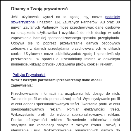
Dbamy o Twoją prywatność
Jeśli użytkownik wyrazi na to zgodę, my, nasze
podmioty
stowarzyszone
i naszych
161
Zaufanych Partnerów IAB oraz
30
NAJNOWSZE
innych Zaufanych Partnerów może przechowywać dane osobowe
na urządzeniu użytkownika i uzyskiwać do nich dostęp w celu
zapewnienia bardziej spersonalizowanego sposobu przeglądania.
Dzień dobry!
ZOBACZ FAKTY
Odbywa się to poprzez przetwarzanie danych osobowych
Jedno konto do wszystkich usług
zebranych z danych przeglądania przechowywanych w plikach
cookie. Użytkownik może udzielić/wycofać zgodę i sprzeciwić się
przetwarzaniu w oparciu o uzasadniony interes w dowolnym
FAKTY PO FAKTACH
momencie, klikając przycisk „Ustawienia plików cookie i reklam”.
ZALOGUJ SIĘ
Polityka Prywatności
FAKTY O ŚWIECIE
Wraz z naszymi partnerami przetwarzamy dane w celu
zapewnienia:
Zarejestruj się
Przechowywanie informacji na urządzeniu lub dostęp do nich.
Głosowanie za granicą, sprawa referendum. RPO wylicza listę wątpliwości
przed wyborami
WIĘCEJ
Tworzenie profili w celu personalizacji treści. Wykorzystywanie profili
Katarzyna Kowalska/Fakty po Południu TVN24
w celu doboru spersonalizowanych treści. Tworzenie profili w celu
spersonalizowanych reklam. Pomiar efektywności treści.
Wykorzystanie profili do wyboru spersonalizowanych reklam.
KANAŁY
Pomiar efektywności reklam. Rozumienie odbiorców dzięki
FAKTY
|
FAKTY PO POŁUDNIU
statystyce lub kombinacji danych z różnych źródeł. Rozwój i
ulepszanie usług. Wykorzystywanie ograniczonych danych do