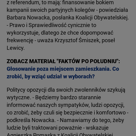
z referendum, to mają: finansowanie bokiem
kampanii swoich partyjnych kolegów - powiedziała
Barbara Nowacka, posłanka Koalicji Obywatelskiej.
- Prawo i Sprawiedliwość cynicznie to
wykorzystuje, dlatego że chce dopompować
frekwencję - uważa Krzysztof Śmiszek, poseł
Lewicy.
ZOBACZ MATERIAŁ "FAKTÓW PO POŁUDNIU":
Głosowanie poza miejscem zamieszkania. Co
zrobić, by wziąć udział w wyborach?
Politycy opozycji dla swoich zwolenników szykują
wytyczne. - Będziemy bardzo starannie
informować naszych sympatyków, ludzi opozycji,
co zrobić, żeby czuli się bezpiecznie i komfortowo -
podkreśla Nowacka. - Namawiamy do tego, żeby
ludzie byli traktowani poważnie - wskazuje
Agnieszka Pomaska z Koalicji Obywatelskiej.