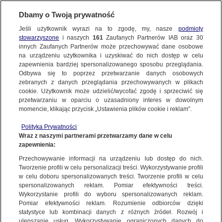
Dbamy o Twoją prywatność
Jeśli użytkownik wyrazi na to zgodę, my, nasze
podmioty
stowarzyszone
i naszych
161
Zaufanych Partnerów IAB oraz
30
NAJNOWSZE
innych Zaufanych Partnerów może przechowywać dane osobowe
na urządzeniu użytkownika i uzyskiwać do nich dostęp w celu
zapewnienia bardziej spersonalizowanego sposobu przeglądania.
Dzień dobry!
ZOBACZ FAKTY
Odbywa się to poprzez przetwarzanie danych osobowych
Jedno konto do wszystkich usług
zebranych z danych przeglądania przechowywanych w plikach
cookie. Użytkownik może udzielić/wycofać zgodę i sprzeciwić się
przetwarzaniu w oparciu o uzasadniony interes w dowolnym
FAKTY PO FAKTACH
momencie, klikając przycisk „Ustawienia plików cookie i reklam”.
ZALOGUJ SIĘ
Polityka Prywatności
FAKTY O ŚWIECIE
Wraz z naszymi partnerami przetwarzamy dane w celu
zapewnienia:
Zarejestruj się
Przechowywanie informacji na urządzeniu lub dostęp do nich.
WIĘCEJ
Tworzenie profili w celu personalizacji treści. Wykorzystywanie profili
w celu doboru spersonalizowanych treści. Tworzenie profili w celu
spersonalizowanych reklam. Pomiar efektywności treści.
Wykorzystanie profili do wyboru spersonalizowanych reklam.
KANAŁY
Pomiar efektywności reklam. Rozumienie odbiorców dzięki
statystyce lub kombinacji danych z różnych źródeł. Rozwój i
ulepszanie usług. Wykorzystywanie ograniczonych danych do