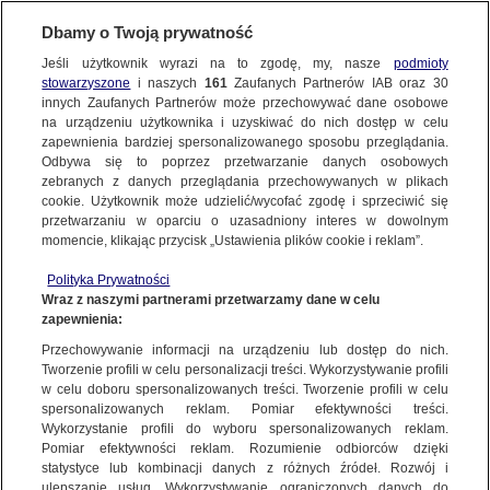
Dbamy o Twoją prywatność
Jeśli użytkownik wyrazi na to zgodę, my, nasze
podmioty
Fakty po Faktach
stowarzyszone
i naszych
161
Zaufanych Partnerów IAB oraz
30
NAJNOWSZE
Wydanie z 18 kwietnia 2025 r.
innych Zaufanych Partnerów może przechowywać dane osobowe
na urządzeniu użytkownika i uzyskiwać do nich dostęp w celu
zapewnienia bardziej spersonalizowanego sposobu przeglądania.
Goście: Małgorzata Kidawa-Błońska, Tomasz Siemoniak, Marcin
Dzień dobry!
ZOBACZ FAKTY
Odbywa się to poprzez przetwarzanie danych osobowych
Wrona, Maciej Woroch
Jedno konto do wszystkich usług
zebranych z danych przeglądania przechowywanych w plikach
Michał Kamiński w programie "Tak Jest" oskarżył, że urzędnicy
cookie. Użytkownik może udzielić/wycofać zgodę i sprzeciwić się
Senatu podleli marszałek Małgorzacie Kidawie-Błońskiej "chcieli,
przetwarzaniu w oparciu o uzasadniony interes w dowolnym
żeby senacki kierowca donosił" na niego. W "Faktach po Faktach"
FAKTY PO FAKTACH
momencie, klikając przycisk „Ustawienia plików cookie i reklam”.
w TVN24 Kidawa-Błońska przyznała, że nie rozumie emocji
Więcej
Kamińskiego. - Liczę, że przeprosi mnie i całą kancelarię Senatu.
ZALOGUJ SIĘ
Polityka Prywatności
To jakieś szaleństwo - przyznała. Tłumaczyła, że pismo od
FAKTY O ŚWIECIE
Wraz z naszymi partnerami przetwarzamy dane w celu
kierownika działu transportu zostało wysłane tylko po to, by lepiej
Podziel się
zapewnienia:
Zarejestruj się
zorganizować pracę kierowców. Tomasz Siemoniak uważa, że w
Przechowywanie informacji na urządzeniu lub dostęp do nich.
piśmie "chodziło o to, żeby kierowcy byli do dyspozycji kierownika
WIĘCEJ
Tworzenie profili w celu personalizacji treści. Wykorzystywanie profili
transportu, gdy nie ma dysponenta samochodu". Wyraził także
w celu doboru spersonalizowanych treści. Tworzenie profili w celu
zdziwienie, że Kamiński nie zadzwonił do marszałek Senatu.
spersonalizowanych reklam. Pomiar efektywności treści.
Następnie korespondenci "Faktów" TVN Marcin Wrona i Maciej
Wykorzystanie profili do wyboru spersonalizowanych reklam.
Woroch mówili m.in. o wysokich cenach jaj w Stanach
KANAŁY
Pomiar efektywności reklam. Rozumienie odbiorców dzięki
Zjednoczonych oraz o spotkaniu premier Włoch z J.D. Vance'em.
statystyce lub kombinacji danych z różnych źródeł. Rozwój i
DOSTĘPNE WYDANIA
ulepszanie usług. Wykorzystywanie ograniczonych danych do