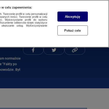
 w celu zapewnienia:
 Tworzenie profili w celu personalizacji
Akceptuję
wanych treści. Tworzenie profili w celu
Dzień dobry!
ci. Wykorzystanie profili do wyboru
Rozumienie odbiorców dzięki statystyce
Jedno konto do wszystkich usług
ulepszanie usług. Wykorzystywanie
Pokaż cele
ZALOGUJ SIĘ
Podziel się
Zarejestruj się
tam normalnie
e "Fakty po
powodzie. Był
Komentował
anii, więc
 - ocenił
ła mecenas
i gest -
uskiej i