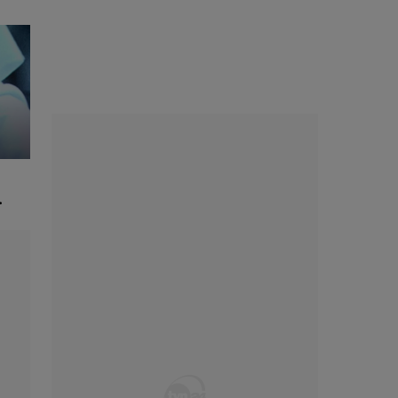
zerywać ich
.