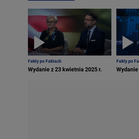
przebywających tam aktywistów. - Będziemy z nimi roz
opowieści w 2023 roku - wyjaśniła Gregorczyk-Abram.
Fakty po Faktach
Fakty po F
Wydanie z 23 kwietnia 2025 r.
Wydanie 