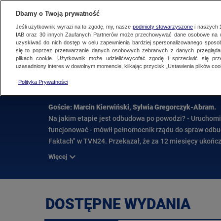
NAJNOWSZE
ZOBACZ FAK
Dbamy o Twoją prywatność
Jeśli użytkownik wyrazi na to zgodę, my, nasze
podmioty stowarzyszone
i naszych
IAB oraz
30
innych Zaufanych Partnerów może przechowywać dane osobowe na ur
uzyskiwać do nich dostęp w celu zapewnienia bardziej spersonalizowanego sposo
FAKTY PO FAKTACH
się to poprzez przetwarzanie danych osobowych zebranych z danych przegląd
plikach cookie. Użytkownik może udzielić/wycofać zgodę i sprzeciwić się pr
uzasadniony interes w dowolnym momencie, klikając przycisk „Ustawienia plików cook
Fakty po Faktach
Polityka Prywatności
Wydanie z 7 kwietnia 2025 r.
Goście: Marcin Kierwiński, Sylwia Gregorczyk-Abram.
Na jakim etapie jest odbudowa po powodzi? - Uruchomil
funcjonować - mówił pełnomocnik rządu do spraw odbud
Faktach" w TVN24. Przekazał, że za 12 miesięcy ukońc
również pytany o wypłaty dla powodzian. - Wszyscy ci, 
Więcej
także wypowiedź Karola Nawrockiego, który domagał się
wracają do tradycyjnej retoryki. Kaczyński dzieli Polak
Kierwiński.
W dalszej części programu o nadużyciach wobec aktywi
DOSTĘPNE WYDANIA
Sylwia Gregorczyk-Abram (Inicjatywa "Wolne Sądy"). - D
mówiła Gregorczyk-Abram w rozmowie z Katarzyną Kolend