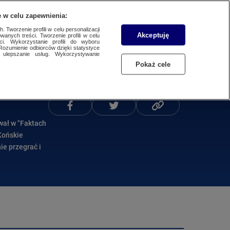
 w celu zapewnienia:
 Tworzenie profili w celu personalizacji
Akceptuję
wanych treści. Tworzenie profili w celu
Dzień dobry!
ci. Wykorzystanie profili do wyboru
Rozumienie odbiorców dzięki statystyce
Jedno konto do wszystkich usług
ulepszanie usług. Wykorzystywanie
Pokaż cele
ZALOGUJ SIĘ
Podziel się
Zarejestruj się
wał w "Faktach
Końskie
ie przegrać i
Hołownia,
 że "przejęcie
g", ponieważ
wybory są
znaczył, że