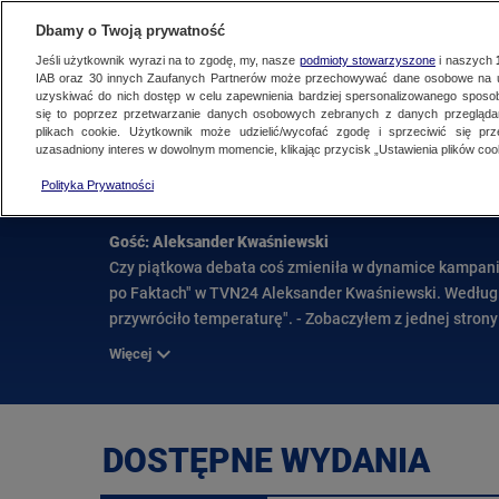
NAJNOWSZE
ZOBACZ FAK
Dbamy o Twoją prywatność
Jeśli użytkownik wyrazi na to zgodę, my, nasze
podmioty stowarzyszone
i naszych
IAB oraz
30
innych Zaufanych Partnerów może przechowywać dane osobowe na ur
uzyskiwać do nich dostęp w celu zapewnienia bardziej spersonalizowanego sposo
FAKTY PO FAKTACH
się to poprzez przetwarzanie danych osobowych zebranych z danych przegląd
plikach cookie. Użytkownik może udzielić/wycofać zgodę i sprzeciwić się pr
uzasadniony interes w dowolnym momencie, klikając przycisk „Ustawienia plików cook
Fakty po Faktach
Polityka Prywatności
Wydanie z 14 kwietnia 2025 r.
Gość: Aleksander Kwaśniewski
Czy piątkowa debata coś zmieniła w dynamice kampanii
po Faktach" w TVN24 Aleksander Kwaśniewski. Według n
przywróciło temperaturę". - Zobaczyłem z jednej strony
trójkę kandydatów, którzy wykorzystali szansę - konty
Więcej
wspaniale wypadła Magdalena Biejat, a Joanna Senyszyn
flagi LGBT przez Magdalenę Biejat to był znakomity r
"oni pomylili się w ocenie, liczyli, że pokażą swoją wy
bardzo zasadnicze - wizje Polski tradycyjnie zderzały 
DOSTĘPNE WYDANIA
"kampania będzie coraz bardziej brutalna, szczególnie 