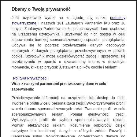
Dbamy o Twoją prywatność
Jeśli użytkownik wyrazi na to zgodę, my, nasze
podmioty
stowarzyszone
i naszych
161
Zaufanych Partnerów IAB oraz
30
NAJNOWSZE
innych Zaufanych Partnerów może przechowywać dane osobowe
na urządzeniu użytkownika i uzyskiwać do nich dostęp w celu
zapewnienia bardziej spersonalizowanego sposobu przeglądania.
Dzień dobry!
ZOBACZ FAKTY
Odbywa się to poprzez przetwarzanie danych osobowych
Jedno konto do wszystkich usług
zebranych z danych przeglądania przechowywanych w plikach
cookie. Użytkownik może udzielić/wycofać zgodę i sprzeciwić się
przetwarzaniu w oparciu o uzasadniony interes w dowolnym
FAKTY PO FAKTACH
momencie, klikając przycisk „Ustawienia plików cookie i reklam”.
ZALOGUJ SIĘ
Polityka Prywatności
FAKTY O ŚWIECIE
Wraz z naszymi partnerami przetwarzamy dane w celu
zapewnienia:
Zarejestruj się
Przechowywanie informacji na urządzeniu lub dostęp do nich.
Deputowana Rady Najwyższej Ukrainy ucieka do schronu przed rosyjskim
bombardowaniem
WIĘCEJ
Tworzenie profili w celu personalizacji treści. Wykorzystywanie profili
Fakty o Świecie TVN24 BiS
w celu doboru spersonalizowanych treści. Tworzenie profili w celu
spersonalizowanych reklam. Pomiar efektywności treści.
Wykorzystanie profili do wyboru spersonalizowanych reklam.
KANAŁY
Pomiar efektywności reklam. Rozumienie odbiorców dzięki
FAKTY
|
FAKTY O ŚWIECIE
statystyce lub kombinacji danych z różnych źródeł. Rozwój i
ulepszanie usług. Wykorzystywanie ograniczonych danych do