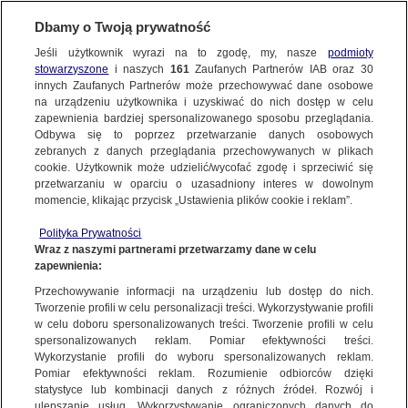
Dbamy o Twoją prywatność
Jeśli użytkownik wyrazi na to zgodę, my, nasze
podmioty
stowarzyszone
i naszych
161
Zaufanych Partnerów IAB oraz
30
NAJNOWSZE
innych Zaufanych Partnerów może przechowywać dane osobowe
na urządzeniu użytkownika i uzyskiwać do nich dostęp w celu
zapewnienia bardziej spersonalizowanego sposobu przeglądania.
Dzień dobry!
ZOBACZ FAKTY
Odbywa się to poprzez przetwarzanie danych osobowych
Jedno konto do wszystkich usług
zebranych z danych przeglądania przechowywanych w plikach
cookie. Użytkownik może udzielić/wycofać zgodę i sprzeciwić się
przetwarzaniu w oparciu o uzasadniony interes w dowolnym
FAKTY PO FAKTACH
momencie, klikając przycisk „Ustawienia plików cookie i reklam”.
ZALOGUJ SIĘ
Polityka Prywatności
FAKTY O ŚWIECIE
Wraz z naszymi partnerami przetwarzamy dane w celu
zapewnienia:
Zarejestruj się
Przechowywanie informacji na urządzeniu lub dostęp do nich.
Jill Dougherty w rozmowie z "Faktami o Świecie" TVN24 BiS
WIĘCEJ
Tworzenie profili w celu personalizacji treści. Wykorzystywanie profili
Fakty o Świecie TVN24 BiS
w celu doboru spersonalizowanych treści. Tworzenie profili w celu
spersonalizowanych reklam. Pomiar efektywności treści.
Wykorzystanie profili do wyboru spersonalizowanych reklam.
KANAŁY
Pomiar efektywności reklam. Rozumienie odbiorców dzięki
FAKTY
|
FAKTY O ŚWIECIE
statystyce lub kombinacji danych z różnych źródeł. Rozwój i
ulepszanie usług. Wykorzystywanie ograniczonych danych do