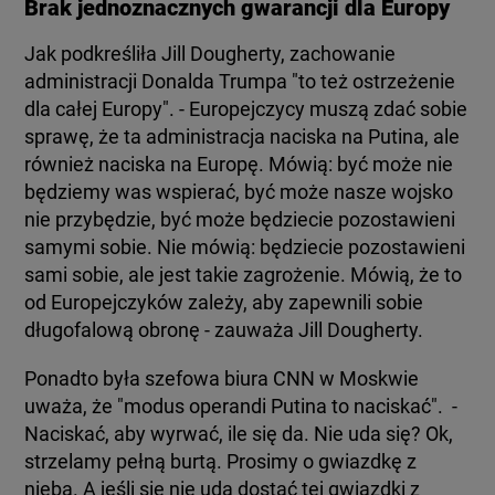
Brak jednoznacznych gwarancji dla Europy
Jak podkreśliła Jill Dougherty, zachowanie
administracji Donalda Trumpa "to też ostrzeżenie
dla całej Europy". - Europejczycy muszą zdać sobie
sprawę, że ta administracja naciska na Putina, ale
również naciska na Europę. Mówią: być może nie
będziemy was wspierać, być może nasze wojsko
nie przybędzie, być może będziecie pozostawieni
samymi sobie. Nie mówią: będziecie pozostawieni
sami sobie, ale jest takie zagrożenie. Mówią, że to
od Europejczyków zależy, aby zapewnili sobie
długofalową obronę - zauważa Jill Dougherty.
Ponadto była szefowa biura CNN w Moskwie
uważa, że "modus operandi Putina to naciskać". -
Naciskać, aby wyrwać, ile się da. Nie uda się? Ok,
strzelamy pełną burtą. Prosimy o gwiazdkę z
nieba. A jeśli się nie uda dostać tej gwiazdki z