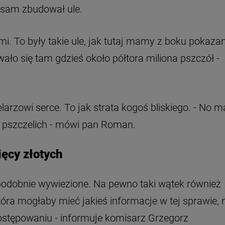
, sam zbudował ule.
mi. To były takie ule, jak tutaj mamy z boku pokazan
ało się tam gdzieś około półtora miliona pszczół -
arzowi serce. To jak strata kogoś bliskiego. - No 
zin pszczelich - mówi pan Roman.
ięcy złotych
opodobnie wywiezione. Na pewno taki wątek również
która mogłaby mieć jakieś informacje w tej sprawie, 
tępowaniu - informuje komisarz Grzegorz