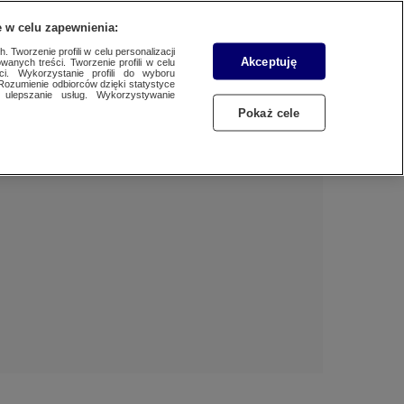
 w celu zapewnienia:
 Tworzenie profili w celu personalizacji
Akceptuję
wanych treści. Tworzenie profili w celu
Dzień dobry!
ci. Wykorzystanie profili do wyboru
Rozumienie odbiorców dzięki statystyce
Jedno konto do wszystkich usług
ulepszanie usług. Wykorzystywanie
Pokaż cele
ZALOGUJ SIĘ
Zarejestruj się