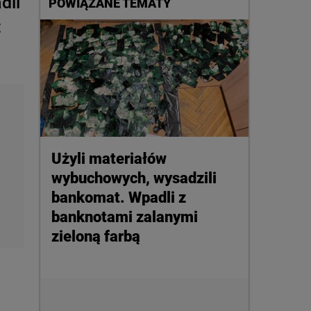
dli
POWIĄZANE TEMATY
t
Użyli materiałów
wybuchowych, wysadzili
bankomat. Wpadli z
banknotami zalanymi
zieloną farbą