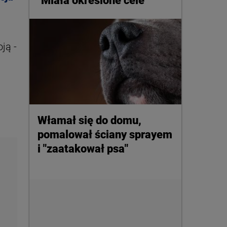
"Miała określone cele"
ją -
Włamał się do domu,
pomalował ściany sprayem
i "zaatakował psa"