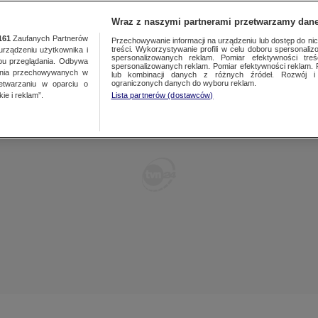
TY
FAKTY PO FAKTACH
FAKTY O ŚWIECIE
Wraz z naszymi partnerami przetwarzamy dane
161
Zaufanych Partnerów
Przechowywanie informacji na urządzeniu lub dostęp do nich.
treści. Wykorzystywanie profili w celu doboru spersonalizo
ządzeniu użytkownika i
spersonalizowanych reklam. Pomiar efektywności treś
bu przeglądania. Odbywa
spersonalizowanych reklam. Pomiar efektywności reklam. 
ania przechowywanych w
lub kombinacji danych z różnych źródeł. Rozwój i 
ograniczonych danych do wyboru reklam.
zetwarzaniu w oparciu o
ie i reklam”.
Lista partnerów (dostawców)