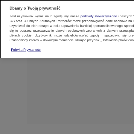
NAJNOWSZE
ZOBACZ FAK
Dbamy o Twoją prywatność
Jeśli użytkownik wyrazi na to zgodę, my, nasze
podmioty stowarzyszone
i naszych
IAB oraz
30
innych Zaufanych Partnerów może przechowywać dane osobowe na ur
uzyskiwać do nich dostęp w celu zapewnienia bardziej spersonalizowanego sposo
się to poprzez przetwarzanie danych osobowych zebranych z danych przegląd
plikach cookie. Użytkownik może udzielić/wycofać zgodę i sprzeciwić się pr
uzasadniony interes w dowolnym momencie, klikając przycisk „Ustawienia plików cook
Polityka Prywatności