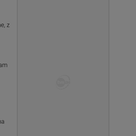
e, z
mam
na