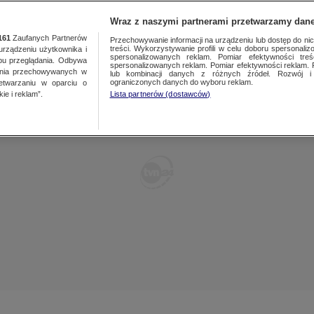
TY
FAKTY PO FAKTACH
FAKTY O ŚWIECIE
Wraz z naszymi partnerami przetwarzamy dane
161
Zaufanych Partnerów
Przechowywanie informacji na urządzeniu lub dostęp do nich.
treści. Wykorzystywanie profili w celu doboru spersonalizo
ządzeniu użytkownika i
spersonalizowanych reklam. Pomiar efektywności treś
bu przeglądania. Odbywa
spersonalizowanych reklam. Pomiar efektywności reklam. 
ania przechowywanych w
lub kombinacji danych z różnych źródeł. Rozwój i 
ograniczonych danych do wyboru reklam.
zetwarzaniu w oparciu o
ie i reklam”.
Lista partnerów (dostawców)