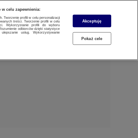
 w celu zapewnienia:
 Tworzenie profili w celu personalizacji
Akceptuję
wanych treści. Tworzenie profili w celu
Dzień dobry!
ci. Wykorzystanie profili do wyboru
Rozumienie odbiorców dzięki statystyce
Jedno konto do wszystkich usług
ulepszanie usług. Wykorzystywanie
Pokaż cele
ZALOGUJ SIĘ
Zarejestruj się