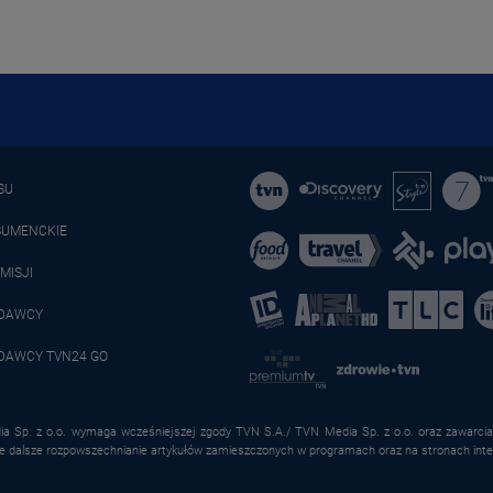
SU
SUMENCKIE
MISJI
ADAWCY
DAWCY TVN24 GO
a Sp. z o.o. wymaga wcześniejszej zgody TVN S.A./ TVN Media Sp. z o.o. oraz zawarcia 
że dalsze rozpowszechnianie artykułów zamieszczonych w programach oraz na stronach inte