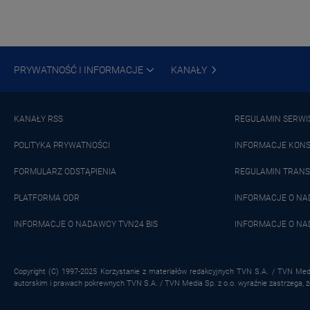
PRYWATNOŚĆ I INFORMACJE
KANAŁY
KANAŁY RSS
REGULAMIN SERWI
POLITYKA PRYWATNOŚCI
INFORMACJE KON
FORMULARZ ODSTĄPIENIA
REGULAMIN TRANS
PLATFORMA ODR
INFORMACJE O N
INFORMACJE O NADAWCY TVN24 BIS
INFORMACJE O NA
Copyright (C) 1997-2025 Korzystanie z materiałów redakcyjnych TVN S.A. / TVN Medi
autorskim i prawach pokrewnych TVN S.A. / TVN Media Sp. z o.o. wyraźnie zastrzega, 