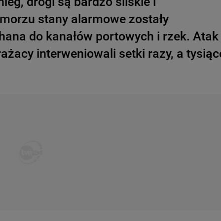
eg, drogi są bardzo śliskie i
omorzu stany alarmowe zostały
hana do kanałów portowych i rzek. Atak
ażacy interweniowali setki razy, a tysiąc