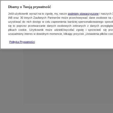
NAJNOWSZE
ZOBACZ FAK
Dbamy o Twoją prywatność
Jeśli użytkownik wyrazi na to zgodę, my, nasze
podmioty stowarzyszone
i naszych
IAB oraz
30
innych Zaufanych Partnerów może przechowywać dane osobowe na ur
uzyskiwać do nich dostęp w celu zapewnienia bardziej spersonalizowanego sposo
się to poprzez przetwarzanie danych osobowych zebranych z danych przegląd
plikach cookie. Użytkownik może udzielić/wycofać zgodę i sprzeciwić się pr
uzasadniony interes w dowolnym momencie, klikając przycisk „Ustawienia plików cook
Polityka Prywatności