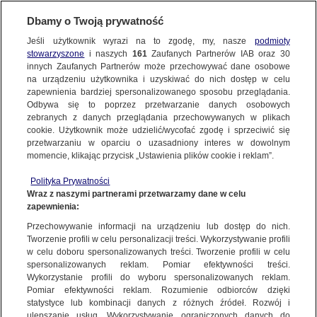
Dbamy o Twoją prywatność
Jeśli użytkownik wyrazi na to zgodę, my, nasze
podmioty
stowarzyszone
i naszych
161
Zaufanych Partnerów IAB oraz
30
NAJNOWSZE
innych Zaufanych Partnerów może przechowywać dane osobowe
na urządzeniu użytkownika i uzyskiwać do nich dostęp w celu
zapewnienia bardziej spersonalizowanego sposobu przeglądania.
Dzień dobry!
ZOBACZ FAKTY
Odbywa się to poprzez przetwarzanie danych osobowych
Jedno konto do wszystkich usług
zebranych z danych przeglądania przechowywanych w plikach
cookie. Użytkownik może udzielić/wycofać zgodę i sprzeciwić się
przetwarzaniu w oparciu o uzasadniony interes w dowolnym
FAKTY PO FAKTACH
momencie, klikając przycisk „Ustawienia plików cookie i reklam”.
ZALOGUJ SIĘ
Polityka Prywatności
FAKTY O ŚWIECIE
Wraz z naszymi partnerami przetwarzamy dane w celu
zapewnienia:
Zarejestruj się
Przechowywanie informacji na urządzeniu lub dostęp do nich.
Tak telewizja państwowa relacjonuje kampanię wyborczą
WIĘCEJ
Tworzenie profili w celu personalizacji treści. Wykorzystywanie profili
Jakub Sobieniowski/Fakty TVN
w celu doboru spersonalizowanych treści. Tworzenie profili w celu
spersonalizowanych reklam. Pomiar efektywności treści.
Wykorzystanie profili do wyboru spersonalizowanych reklam.
KANAŁY
Pomiar efektywności reklam. Rozumienie odbiorców dzięki
FAKTY
|
ZOBACZ FAKTY
statystyce lub kombinacji danych z różnych źródeł. Rozwój i
ulepszanie usług. Wykorzystywanie ograniczonych danych do