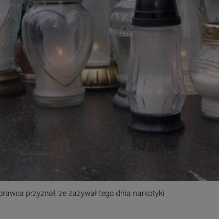
prawca przyznał, że zażywał tego dnia narkotyki