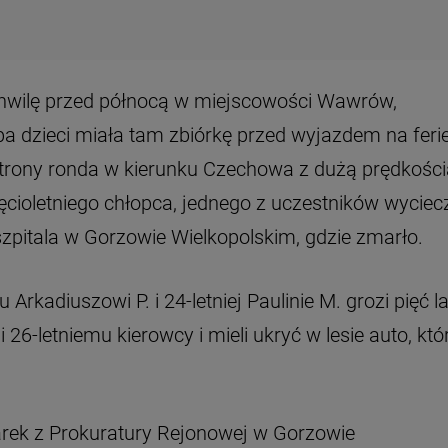
 chwilę przed północą w miejscowości Wawrów,
a dzieci miała tam zbiórkę przed wyjazdem na feri
ony ronda w kierunku Czechowa z dużą prędkości
ięcioletniego chłopca, jednego z uczestników wyciecz
zpitala w Gorzowie Wielkopolskim, gdzie zmarło.
Arkadiuszowi P. i 24-letniej Paulinie M. grozi pięć la
26-letniemu kierowcy i mieli ukryć w lesie auto, kt
arek z Prokuratury Rejonowej w Gorzowie