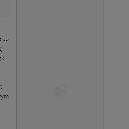
e do
ą
ki.
t
órym