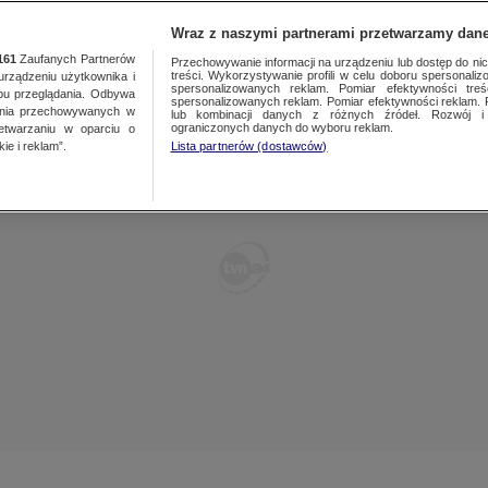
TY
FAKTY PO FAKTACH
FAKTY O ŚWIECIE
Wraz z naszymi partnerami przetwarzamy dane
161
Zaufanych Partnerów
Przechowywanie informacji na urządzeniu lub dostęp do nich.
treści. Wykorzystywanie profili w celu doboru spersonalizo
ządzeniu użytkownika i
spersonalizowanych reklam. Pomiar efektywności treś
bu przeglądania. Odbywa
spersonalizowanych reklam. Pomiar efektywności reklam. 
ania przechowywanych w
lub kombinacji danych z różnych źródeł. Rozwój i 
ograniczonych danych do wyboru reklam.
zetwarzaniu w oparciu o
ie i reklam”.
Lista partnerów (dostawców)