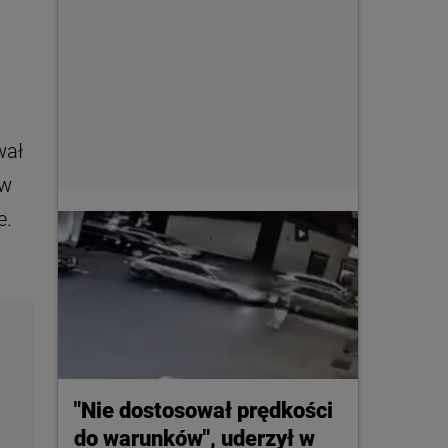
wał
ów
e.
"Nie dostosował prędkości
do warunków", uderzył w