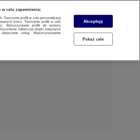
 w celu zapewnienia:
 Tworzenie profili w celu personalizacji
Akceptuję
wanych treści. Tworzenie profili w celu
Dzień dobry!
ci. Wykorzystanie profili do wyboru
Rozumienie odbiorców dzięki statystyce
Jedno konto do wszystkich usług
ulepszanie usług. Wykorzystywanie
Pokaż cele
ZALOGUJ SIĘ
Zarejestruj się