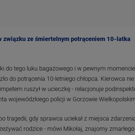
 związku ze śmiertelnym potrąceniem 10-latka
izki do tego luku bagażowego i w pewnym momencie
ło do potrącenia 10-letniego chłopca. Kierowca nie
 impetem ruszył w ucieczkę - relacjonuje podinspekt
ta wojewódzkiego policji w Gorzowie Wielkopolski
tragedii, gdy sprawca uciekał z miejsca zdarzenia
zeżywać rodzice - mówi Mikołaj, znajomy zmarłego