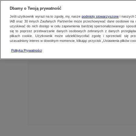
NAJNOWSZE
ZOBACZ FAK
Dbamy o Twoją prywatność
Jeśli użytkownik wyrazi na to zgodę, my, nasze
podmioty stowarzyszone
i naszych
IAB oraz
30
innych Zaufanych Partnerów może przechowywać dane osobowe na ur
uzyskiwać do nich dostęp w celu zapewnienia bardziej spersonalizowanego sposo
się to poprzez przetwarzanie danych osobowych zebranych z danych przegląd
plikach cookie. Użytkownik może udzielić/wycofać zgodę i sprzeciwić się pr
uzasadniony interes w dowolnym momencie, klikając przycisk „Ustawienia plików cook
Polityka Prywatności