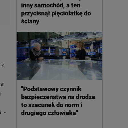
inny samochód, a ten
przycisnął pięciolatkę do
ściany
 z
or
"Podstawowy czynnik
m.
bezpieczeństwa na drodze
to szacunek do norm i
. -
drugiego człowieka"