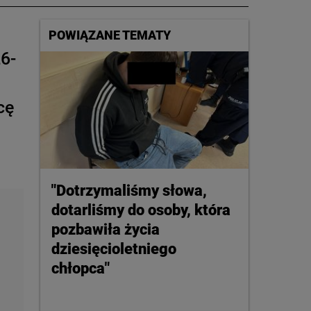
POWIĄZANE TEMATY
26-
cę
"Dotrzymaliśmy słowa,
dotarliśmy do osoby, która
pozbawiła życia
dziesięcioletniego
chłopca"