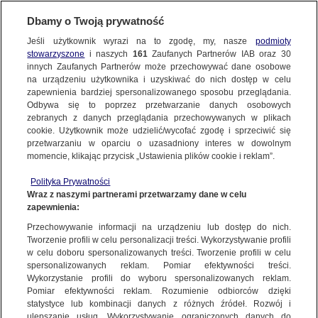
Dbamy o Twoją prywatność
Jeśli użytkownik wyrazi na to zgodę, my, nasze
podmioty
stowarzyszone
i naszych
161
Zaufanych Partnerów IAB oraz
30
NAJNOWSZE
innych Zaufanych Partnerów może przechowywać dane osobowe
na urządzeniu użytkownika i uzyskiwać do nich dostęp w celu
zapewnienia bardziej spersonalizowanego sposobu przeglądania.
Dzień dobry!
ZOBACZ FAKTY
Odbywa się to poprzez przetwarzanie danych osobowych
Jedno konto do wszystkich usług
zebranych z danych przeglądania przechowywanych w plikach
cookie. Użytkownik może udzielić/wycofać zgodę i sprzeciwić się
przetwarzaniu w oparciu o uzasadniony interes w dowolnym
FAKTY PO FAKTACH
momencie, klikając przycisk „Ustawienia plików cookie i reklam”.
ZALOGUJ SIĘ
Polityka Prywatności
FAKTY O ŚWIECIE
Wraz z naszymi partnerami przetwarzamy dane w celu
zapewnienia:
Zarejestruj się
Przechowywanie informacji na urządzeniu lub dostęp do nich.
Skoczył do Wisły, by ratować nastolatkę. Niezwykła akcja policjanta
WIĘCEJ
Tworzenie profili w celu personalizacji treści. Wykorzystywanie profili
Dariusz Łapiński/Fakty TVN
w celu doboru spersonalizowanych treści. Tworzenie profili w celu
spersonalizowanych reklam. Pomiar efektywności treści.
Wykorzystanie profili do wyboru spersonalizowanych reklam.
KANAŁY
Pomiar efektywności reklam. Rozumienie odbiorców dzięki
FAKTY
|
ZOBACZ FAKTY
statystyce lub kombinacji danych z różnych źródeł. Rozwój i
ulepszanie usług. Wykorzystywanie ograniczonych danych do