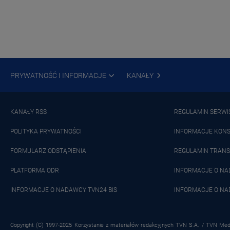
PRYWATNOŚĆ I INFORMACJE
KANAŁY
KANAŁY RSS
REGULAMIN SERWI
POLITYKA PRYWATNOŚCI
INFORMACJE KON
FORMULARZ ODSTĄPIENIA
REGULAMIN TRANS
PLATFORMA ODR
INFORMACJE O N
INFORMACJE O NADAWCY TVN24 BIS
INFORMACJE O NA
Copyright (C) 1997-2025 Korzystanie z materiałów redakcyjnych TVN S.A. / TVN Medi