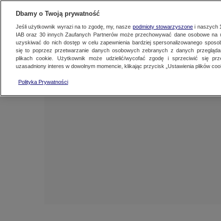
NAJNOWSZE
ZOBACZ FAK
Dbamy o Twoją prywatność
Jeśli użytkownik wyrazi na to zgodę, my, nasze
podmioty stowarzyszone
i naszych
IAB oraz
30
innych Zaufanych Partnerów może przechowywać dane osobowe na ur
uzyskiwać do nich dostęp w celu zapewnienia bardziej spersonalizowanego sposo
się to poprzez przetwarzanie danych osobowych zebranych z danych przegląd
plikach cookie. Użytkownik może udzielić/wycofać zgodę i sprzeciwić się pr
uzasadniony interes w dowolnym momencie, klikając przycisk „Ustawienia plików cook
Polityka Prywatności