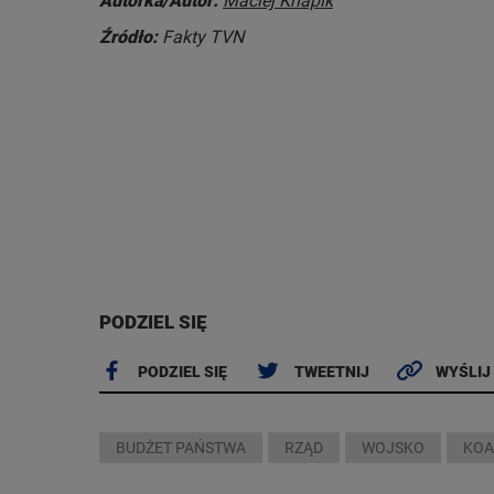
Autorka/Autor:
Maciej Knapik
Źródło:
Fakty TVN
PODZIEL SIĘ
PODZIEL SIĘ
TWEETNIJ
WYŚLIJ
BUDŻET PAŃSTWA
RZĄD
WOJSKO
KOA