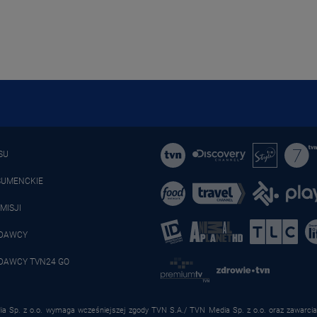
SU
SUMENCKIE
MISJI
ADAWCY
DAWCY TVN24 GO
a Sp. z o.o. wymaga wcześniejszej zgody TVN S.A./ TVN Media Sp. z o.o. oraz zawarcia 