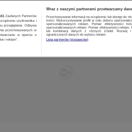
TY
FAKTY PO FAKTACH
FAKTY O ŚWIECIE
Wraz z naszymi partnerami przetwarzamy dane
161
Zaufanych Partnerów
Przechowywanie informacji na urządzeniu lub dostęp do nich.
treści. Wykorzystywanie profili w celu doboru spersonalizo
ządzeniu użytkownika i
spersonalizowanych reklam. Pomiar efektywności treś
bu przeglądania. Odbywa
spersonalizowanych reklam. Pomiar efektywności reklam. 
ania przechowywanych w
lub kombinacji danych z różnych źródeł. Rozwój i 
ograniczonych danych do wyboru reklam.
zetwarzaniu w oparciu o
ie i reklam”.
Lista partnerów (dostawców)