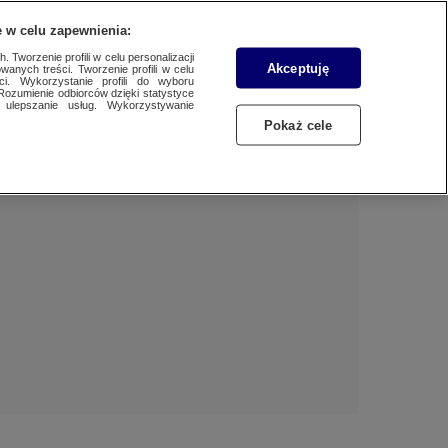
 w celu zapewnienia:
 Tworzenie profili w celu personalizacji
Akceptuję
wanych treści. Tworzenie profili w celu
Dzień dobry!
ci. Wykorzystanie profili do wyboru
Rozumienie odbiorców dzięki statystyce
Jedno konto do wszystkich usług
ulepszanie usług. Wykorzystywanie
Pokaż cele
ZALOGUJ SIĘ
Zarejestruj się