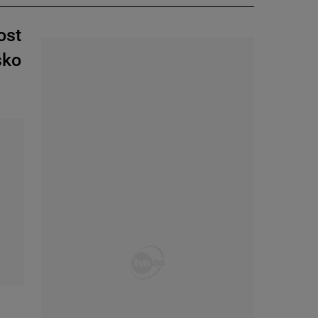
ost
sko