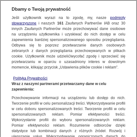
Dbamy o Twoją prywatność
Jeśli użytkownik wyrazi na to zgodę, my, nasze
podmioty
stowarzyszone
i naszych
161
Zaufanych Partnerów IAB oraz
30
NAJNOWSZE
innych Zaufanych Partnerów może przechowywać dane osobowe
na urządzeniu użytkownika i uzyskiwać do nich dostęp w celu
zapewnienia bardziej spersonalizowanego sposobu przeglądania.
Dzień dobry!
ZOBACZ FAKTY
Odbywa się to poprzez przetwarzanie danych osobowych
Jedno konto do wszystkich usług
zebranych z danych przeglądania przechowywanych w plikach
cookie. Użytkownik może udzielić/wycofać zgodę i sprzeciwić się
przetwarzaniu w oparciu o uzasadniony interes w dowolnym
FAKTY PO FAKTACH
momencie, klikając przycisk „Ustawienia plików cookie i reklam”.
ZALOGUJ SIĘ
Polityka Prywatności
FAKTY O ŚWIECIE
Wraz z naszymi partnerami przetwarzamy dane w celu
zapewnienia:
Zarejestruj się
Przechowywanie informacji na urządzeniu lub dostęp do nich.
30.06.2021 | Dwa scenariusze na powrót Donalda Tuska. Rafał
Trzaskowski gotowy do wyborów
WIĘCEJ
Tworzenie profili w celu personalizacji treści. Wykorzystywanie profili
Krzysztof Skórzyński | Fakty TVN
w celu doboru spersonalizowanych treści. Tworzenie profili w celu
spersonalizowanych reklam. Pomiar efektywności treści.
Wykorzystanie profili do wyboru spersonalizowanych reklam.
KANAŁY
Pomiar efektywności reklam. Rozumienie odbiorców dzięki
FAKTY
|
ZOBACZ FAKTY
statystyce lub kombinacji danych z różnych źródeł. Rozwój i
ulepszanie usług. Wykorzystywanie ograniczonych danych do