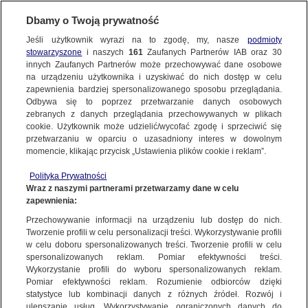
Dbamy o Twoją prywatność
Jeśli użytkownik wyrazi na to zgodę, my, nasze
podmioty
stowarzyszone
i naszych
161
Zaufanych Partnerów IAB oraz
30
NAJNOWSZE
innych Zaufanych Partnerów może przechowywać dane osobowe
na urządzeniu użytkownika i uzyskiwać do nich dostęp w celu
zapewnienia bardziej spersonalizowanego sposobu przeglądania.
Dzień dobry!
ZOBACZ FAKTY
Odbywa się to poprzez przetwarzanie danych osobowych
Jedno konto do wszystkich usług
zebranych z danych przeglądania przechowywanych w plikach
cookie. Użytkownik może udzielić/wycofać zgodę i sprzeciwić się
przetwarzaniu w oparciu o uzasadniony interes w dowolnym
FAKTY PO FAKTACH
momencie, klikając przycisk „Ustawienia plików cookie i reklam”.
ZALOGUJ SIĘ
Polityka Prywatności
FAKTY O ŚWIECIE
Wraz z naszymi partnerami przetwarzamy dane w celu
zapewnienia:
Zarejestruj się
Przechowywanie informacji na urządzeniu lub dostęp do nich.
PiS obiecuje nowe inwestycje i wylicza dotychczasowe sukcesy. O KPO i
sporze z Brukselą nie wspomina
WIĘCEJ
Tworzenie profili w celu personalizacji treści. Wykorzystywanie profili
Maciej Knapik/Fakty TVN
w celu doboru spersonalizowanych treści. Tworzenie profili w celu
spersonalizowanych reklam. Pomiar efektywności treści.
Wykorzystanie profili do wyboru spersonalizowanych reklam.
KANAŁY
Pomiar efektywności reklam. Rozumienie odbiorców dzięki
FAKTY
|
ZOBACZ FAKTY
statystyce lub kombinacji danych z różnych źródeł. Rozwój i
ulepszanie usług. Wykorzystywanie ograniczonych danych do