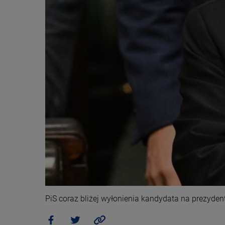
PiS coraz bliżej wyłonienia kandydata na prezyden