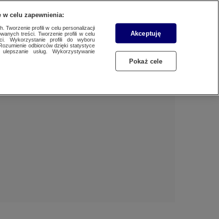
 w celu zapewnienia:
 Tworzenie profili w celu personalizacji
Akceptuję
wanych treści. Tworzenie profili w celu
Dzień dobry!
ci. Wykorzystanie profili do wyboru
Rozumienie odbiorców dzięki statystyce
Jedno konto do wszystkich usług
ulepszanie usług. Wykorzystywanie
Pokaż cele
ZALOGUJ SIĘ
Zarejestruj się