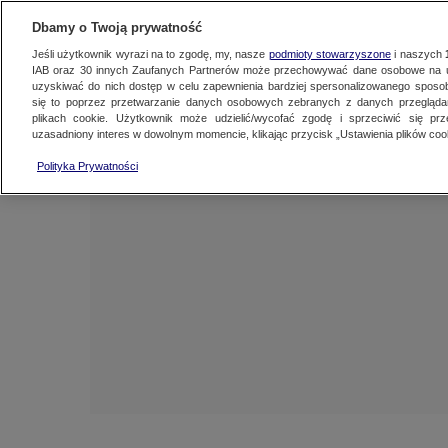
NAJNOWSZE
ZOBACZ FAK
Dbamy o Twoją prywatność
Jeśli użytkownik wyrazi na to zgodę, my, nasze
podmioty stowarzyszone
i naszych
IAB oraz
30
innych Zaufanych Partnerów może przechowywać dane osobowe na ur
uzyskiwać do nich dostęp w celu zapewnienia bardziej spersonalizowanego sposo
się to poprzez przetwarzanie danych osobowych zebranych z danych przegląd
plikach cookie. Użytkownik może udzielić/wycofać zgodę i sprzeciwić się pr
uzasadniony interes w dowolnym momencie, klikając przycisk „Ustawienia plików cook
Polityka Prywatności