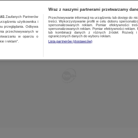
TY
FAKTY PO FAKTACH
FAKTY O ŚWIECIE
Wraz z naszymi partnerami przetwarzamy dane
161
Zaufanych Partnerów
Przechowywanie informacji na urządzeniu lub dostęp do nich.
treści. Wykorzystywanie profili w celu doboru spersonalizo
ządzeniu użytkownika i
spersonalizowanych reklam. Pomiar efektywności treś
bu przeglądania. Odbywa
spersonalizowanych reklam. Pomiar efektywności reklam. 
ania przechowywanych w
lub kombinacji danych z różnych źródeł. Rozwój i 
ograniczonych danych do wyboru reklam.
zetwarzaniu w oparciu o
ie i reklam”.
Lista partnerów (dostawców)