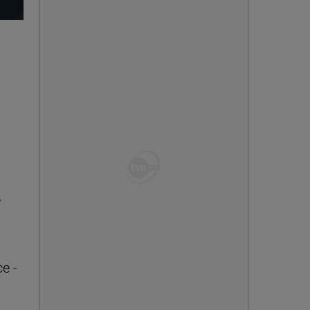
e
ce -