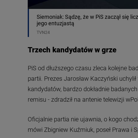
Siemoniak: Sądzę, że w PiS zaczął się lic
jego entuzjastą
TVN24
Trzech kandydatów w grze
PiS od dłuższego czasu zleca kolejne bada
partii. Prezes Jarosław Kaczyński uchylił
kandydatów, bardzo dokładnie badanych i
remisu - zdradził na antenie telewizji wPo
Oficjalnie partia nie ujawnia, o kogo chodz
mówi Zbigniew Kuźmiuk, poseł Prawa i S