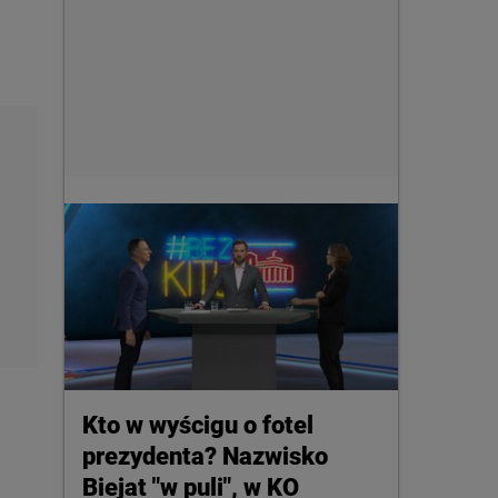
Kto w wyścigu o fotel
prezydenta? Nazwisko
Biejat "w puli", w KO