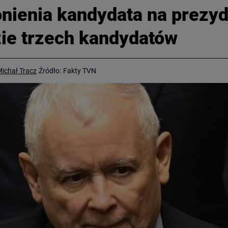
łonienia kandydata na prezy
zie trzech kandydatów
ichał Tracz
Źródło:
Fakty TVN