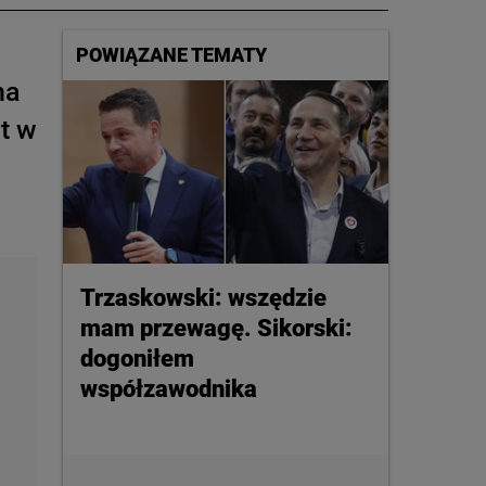
POWIĄZANE TEMATY
na
t w
Trzaskowski: wszędzie
mam przewagę. Sikorski:
dogoniłem
współzawodnika