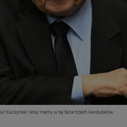
ta? Kaczyński: teraz mamy w tej fazie trzech kandydatów