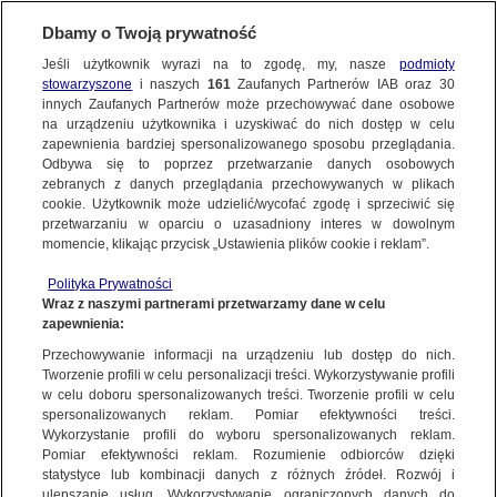
Dbamy o Twoją prywatność
Jeśli użytkownik wyrazi na to zgodę, my, nasze
podmioty
stowarzyszone
i naszych
161
Zaufanych Partnerów IAB oraz
30
NAJNOWSZE
innych Zaufanych Partnerów może przechowywać dane osobowe
na urządzeniu użytkownika i uzyskiwać do nich dostęp w celu
zapewnienia bardziej spersonalizowanego sposobu przeglądania.
Dzień dobry!
ZOBACZ FAKTY
Odbywa się to poprzez przetwarzanie danych osobowych
Jedno konto do wszystkich usług
zebranych z danych przeglądania przechowywanych w plikach
cookie. Użytkownik może udzielić/wycofać zgodę i sprzeciwić się
przetwarzaniu w oparciu o uzasadniony interes w dowolnym
FAKTY PO FAKTACH
momencie, klikając przycisk „Ustawienia plików cookie i reklam”.
ZALOGUJ SIĘ
Polityka Prywatności
FAKTY O ŚWIECIE
Wraz z naszymi partnerami przetwarzamy dane w celu
zapewnienia:
Zarejestruj się
Przechowywanie informacji na urządzeniu lub dostęp do nich.
Pijany kierowca zadzwonił na policję, żeby go zatrzymano, bo prowadzi w
stanie upojenia
WIĘCEJ
Tworzenie profili w celu personalizacji treści. Wykorzystywanie profili
Jarosław Kostkowski/Fakty TVN
w celu doboru spersonalizowanych treści. Tworzenie profili w celu
spersonalizowanych reklam. Pomiar efektywności treści.
Wykorzystanie profili do wyboru spersonalizowanych reklam.
KANAŁY
Pomiar efektywności reklam. Rozumienie odbiorców dzięki
FAKTY
|
ZOBACZ FAKTY
statystyce lub kombinacji danych z różnych źródeł. Rozwój i
ulepszanie usług. Wykorzystywanie ograniczonych danych do