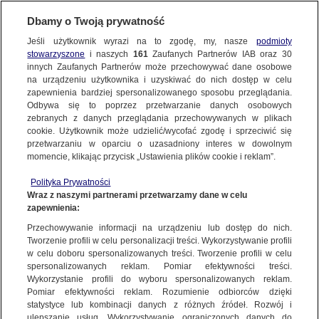
Dbamy o Twoją prywatność
Jeśli użytkownik wyrazi na to zgodę, my, nasze
podmioty
stowarzyszone
i naszych
161
Zaufanych Partnerów IAB oraz
30
NAJNOWSZE
innych Zaufanych Partnerów może przechowywać dane osobowe
na urządzeniu użytkownika i uzyskiwać do nich dostęp w celu
zapewnienia bardziej spersonalizowanego sposobu przeglądania.
Dzień dobry!
ZOBACZ FAKTY
Odbywa się to poprzez przetwarzanie danych osobowych
Jedno konto do wszystkich usług
zebranych z danych przeglądania przechowywanych w plikach
cookie. Użytkownik może udzielić/wycofać zgodę i sprzeciwić się
przetwarzaniu w oparciu o uzasadniony interes w dowolnym
FAKTY PO FAKTACH
momencie, klikając przycisk „Ustawienia plików cookie i reklam”.
ZALOGUJ SIĘ
Polityka Prywatności
FAKTY O ŚWIECIE
Wraz z naszymi partnerami przetwarzamy dane w celu
zapewnienia:
Zarejestruj się
Przechowywanie informacji na urządzeniu lub dostęp do nich.
Opozycja wygrywa wybory w Polsce. Teraz ruch należy do prezydenta
WIĘCEJ
Tworzenie profili w celu personalizacji treści. Wykorzystywanie profili
Katarzyna Kolenda-Zaleska/Fakty TVN
w celu doboru spersonalizowanych treści. Tworzenie profili w celu
spersonalizowanych reklam. Pomiar efektywności treści.
Wykorzystanie profili do wyboru spersonalizowanych reklam.
KANAŁY
Pomiar efektywności reklam. Rozumienie odbiorców dzięki
FAKTY
|
ZOBACZ FAKTY
statystyce lub kombinacji danych z różnych źródeł. Rozwój i
ulepszanie usług. Wykorzystywanie ograniczonych danych do