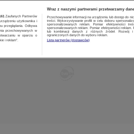
TY
FAKTY PO FAKTACH
FAKTY O ŚWIECIE
Wraz z naszymi partnerami przetwarzamy dane
161
Zaufanych Partnerów
Przechowywanie informacji na urządzeniu lub dostęp do nich.
treści. Wykorzystywanie profili w celu doboru spersonalizo
ządzeniu użytkownika i
spersonalizowanych reklam. Pomiar efektywności treś
bu przeglądania. Odbywa
spersonalizowanych reklam. Pomiar efektywności reklam. 
ania przechowywanych w
lub kombinacji danych z różnych źródeł. Rozwój i 
ograniczonych danych do wyboru reklam.
zetwarzaniu w oparciu o
ie i reklam”.
Lista partnerów (dostawców)