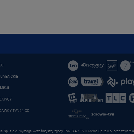
SU
SUMENCKIE
MISJI
ADAWCY
DAWCY TVN24 GO
a Sp. z o.o. wymaga wcześniejszej zgody TVN S.A./ TVN Media Sp. z o.o. oraz zawarcia 