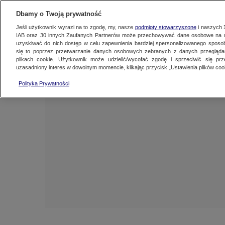
NAJNOWSZE
ZOBACZ FAK
Dbamy o Twoją prywatność
Jeśli użytkownik wyrazi na to zgodę, my, nasze
podmioty stowarzyszone
i naszych
IAB oraz
30
innych Zaufanych Partnerów może przechowywać dane osobowe na ur
uzyskiwać do nich dostęp w celu zapewnienia bardziej spersonalizowanego sposo
się to poprzez przetwarzanie danych osobowych zebranych z danych przegląd
plikach cookie. Użytkownik może udzielić/wycofać zgodę i sprzeciwić się pr
uzasadniony interes w dowolnym momencie, klikając przycisk „Ustawienia plików cook
Polityka Prywatności