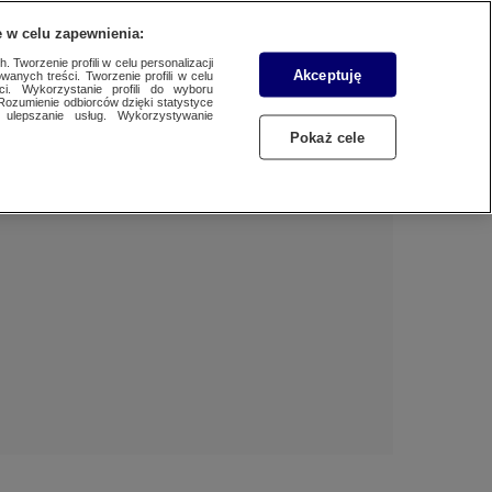
 w celu zapewnienia:
 Tworzenie profili w celu personalizacji
Akceptuję
wanych treści. Tworzenie profili w celu
Dzień dobry!
ci. Wykorzystanie profili do wyboru
Rozumienie odbiorców dzięki statystyce
Jedno konto do wszystkich usług
ulepszanie usług. Wykorzystywanie
Pokaż cele
ZALOGUJ SIĘ
Zarejestruj się