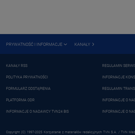
PRYWATNOŚĆ I INFORMACJE
KANAŁY
KANAŁY RSS
REGULAMIN SERWI
POLITYKA PRYWATNOŚCI
INFORMACJE KON
FORMULARZ ODSTĄPIENIA
REGULAMIN TRANS
PLATFORMA ODR
INFORMACJE O N
INFORMACJE O NADAWCY TVN24 BIS
INFORMACJE O NA
Copyright (C) 1997-2025 Korzystanie z materiałów redakcyjnych TVN S.A. / TVN Medi