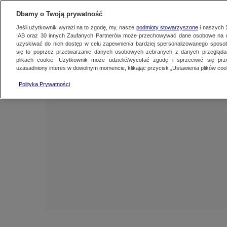
NAJNOWSZE
ZOBACZ FAK
Dbamy o Twoją prywatność
Jeśli użytkownik wyrazi na to zgodę, my, nasze
podmioty stowarzyszone
i naszych
IAB oraz
30
innych Zaufanych Partnerów może przechowywać dane osobowe na ur
uzyskiwać do nich dostęp w celu zapewnienia bardziej spersonalizowanego sposo
się to poprzez przetwarzanie danych osobowych zebranych z danych przegląd
plikach cookie. Użytkownik może udzielić/wycofać zgodę i sprzeciwić się pr
uzasadniony interes w dowolnym momencie, klikając przycisk „Ustawienia plików cook
Polityka Prywatności