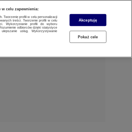
 w celu zapewnienia:
 Tworzenie profili w celu personalizacji
Akceptuję
wanych treści. Tworzenie profili w celu
Dzień dobry!
ci. Wykorzystanie profili do wyboru
Rozumienie odbiorców dzięki statystyce
Jedno konto do wszystkich usług
ulepszanie usług. Wykorzystywanie
Pokaż cele
ZALOGUJ SIĘ
Zarejestruj się