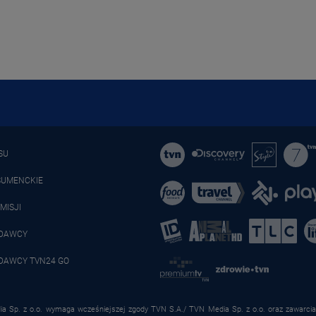
SU
SUMENCKIE
MISJI
ADAWCY
DAWCY TVN24 GO
a Sp. z o.o. wymaga wcześniejszej zgody TVN S.A./ TVN Media Sp. z o.o. oraz zawarcia 