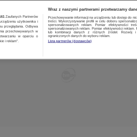
TY
FAKTY PO FAKTACH
FAKTY O ŚWIECIE
Wraz z naszymi partnerami przetwarzamy dane
161
Zaufanych Partnerów
Przechowywanie informacji na urządzeniu lub dostęp do nich.
treści. Wykorzystywanie profili w celu doboru spersonalizo
ządzeniu użytkownika i
spersonalizowanych reklam. Pomiar efektywności treś
bu przeglądania. Odbywa
spersonalizowanych reklam. Pomiar efektywności reklam. 
ania przechowywanych w
lub kombinacji danych z różnych źródeł. Rozwój i 
ograniczonych danych do wyboru reklam.
zetwarzaniu w oparciu o
ie i reklam”.
Lista partnerów (dostawców)