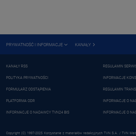
PRYWATNOŚĆ I INFORMACJE
KANAŁY
KANAŁY RSS
REGULAMIN SERWI
POLITYKA PRYWATNOŚCI
INFORMACJE KON
FORMULARZ ODSTĄPIENIA
REGULAMIN TRANS
PLATFORMA ODR
INFORMACJE O N
INFORMACJE O NADAWCY TVN24 BIS
INFORMACJE O NA
Copyright (C) 1997-2025 Korzystanie z materiałów redakcyjnych TVN S.A. / TVN Medi