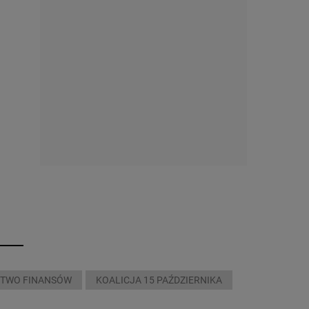
STWO FINANSÓW
KOALICJA 15 PAŹDZIERNIKA