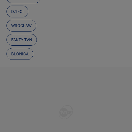
DZIECI
WROCŁAW
FAKTY TVN
BŁONICA