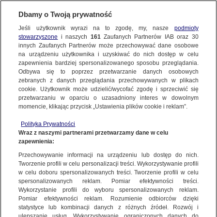
Dbamy o Twoją prywatność
Jeśli użytkownik wyrazi na to zgodę, my, nasze
podmioty
stowarzyszone
i naszych
161
Zaufanych Partnerów IAB oraz
30
NAJNOWSZE
innych Zaufanych Partnerów może przechowywać dane osobowe
na urządzeniu użytkownika i uzyskiwać do nich dostęp w celu
zapewnienia bardziej spersonalizowanego sposobu przeglądania.
Dzień dobry!
ZOBACZ FAKTY
Odbywa się to poprzez przetwarzanie danych osobowych
Jedno konto do wszystkich usług
zebranych z danych przeglądania przechowywanych w plikach
cookie. Użytkownik może udzielić/wycofać zgodę i sprzeciwić się
przetwarzaniu w oparciu o uzasadniony interes w dowolnym
FAKTY PO FAKTACH
momencie, klikając przycisk „Ustawienia plików cookie i reklam”.
ZALOGUJ SIĘ
Polityka Prywatności
FAKTY O ŚWIECIE
Wraz z naszymi partnerami przetwarzamy dane w celu
zapewnienia:
Zarejestruj się
Przechowywanie informacji na urządzeniu lub dostęp do nich.
Nieszczepiony sześciolatek trafił do szpitala z błonicą. Na szczęście lekarz
pamiętał jeszcze, co to za choroba
WIĘCEJ
Tworzenie profili w celu personalizacji treści. Wykorzystywanie profili
Marzanna Zielińska/Fakty TVN
w celu doboru spersonalizowanych treści. Tworzenie profili w celu
spersonalizowanych reklam. Pomiar efektywności treści.
Wykorzystanie profili do wyboru spersonalizowanych reklam.
KANAŁY
Pomiar efektywności reklam. Rozumienie odbiorców dzięki
FAKTY
|
ZOBACZ FAKTY
statystyce lub kombinacji danych z różnych źródeł. Rozwój i
ulepszanie usług. Wykorzystywanie ograniczonych danych do