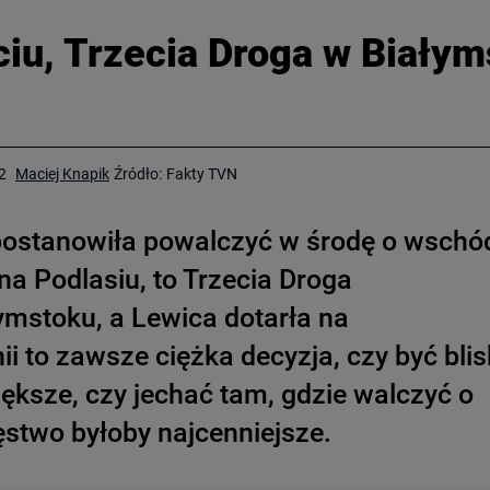
iu, Trzecia Droga w Białym
2
Maciej Knapik
Źródło:
Fakty TVN
 postanowiła powalczyć w środę o wschó
 na Podlasiu, to Trzecia Droga
mstoku, a Lewica dotarła na
i to zawsze ciężka decyzja, czy być bli
iększe, czy jechać tam, gdzie walczyć o
ięstwo byłoby najcenniejsze.