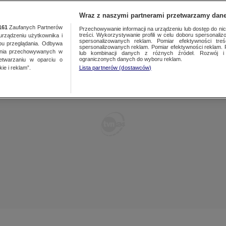
TY
FAKTY PO FAKTACH
FAKTY O ŚWIECIE
Wraz z naszymi partnerami przetwarzamy dane
161
Zaufanych Partnerów
Przechowywanie informacji na urządzeniu lub dostęp do nich.
treści. Wykorzystywanie profili w celu doboru spersonalizo
ządzeniu użytkownika i
spersonalizowanych reklam. Pomiar efektywności treś
bu przeglądania. Odbywa
spersonalizowanych reklam. Pomiar efektywności reklam. 
ania przechowywanych w
lub kombinacji danych z różnych źródeł. Rozwój i 
ograniczonych danych do wyboru reklam.
zetwarzaniu w oparciu o
ie i reklam”.
Lista partnerów (dostawców)