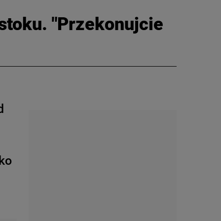
stoku. "Przekonujcie
d
sko