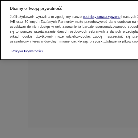
NAJNOWSZE
ZOBACZ FAK
Dbamy o Twoją prywatność
Jeśli użytkownik wyrazi na to zgodę, my, nasze
podmioty stowarzyszone
i naszych
IAB oraz
30
innych Zaufanych Partnerów może przechowywać dane osobowe na ur
uzyskiwać do nich dostęp w celu zapewnienia bardziej spersonalizowanego sposo
się to poprzez przetwarzanie danych osobowych zebranych z danych przegląd
plikach cookie. Użytkownik może udzielić/wycofać zgodę i sprzeciwić się pr
uzasadniony interes w dowolnym momencie, klikając przycisk „Ustawienia plików cook
Polityka Prywatności