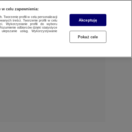
 w celu zapewnienia:
 Tworzenie profili w celu personalizacji
Akceptuję
wanych treści. Tworzenie profili w celu
Dzień dobry!
ci. Wykorzystanie profili do wyboru
Rozumienie odbiorców dzięki statystyce
Jedno konto do wszystkich usług
ulepszanie usług. Wykorzystywanie
Pokaż cele
ZALOGUJ SIĘ
Zarejestruj się