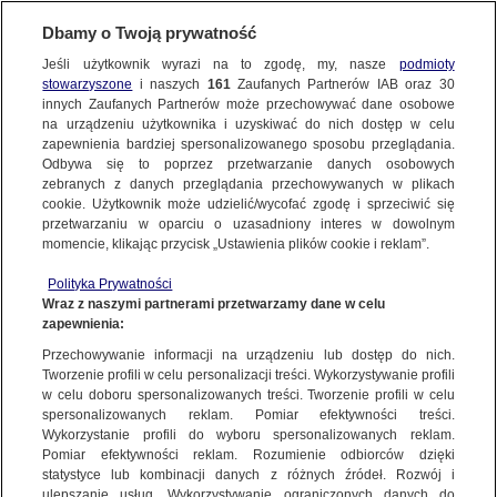
Dbamy o Twoją prywatność
Jeśli użytkownik wyrazi na to zgodę, my, nasze
podmioty
stowarzyszone
i naszych
161
Zaufanych Partnerów IAB oraz
30
NAJNOWSZE
innych Zaufanych Partnerów może przechowywać dane osobowe
na urządzeniu użytkownika i uzyskiwać do nich dostęp w celu
zapewnienia bardziej spersonalizowanego sposobu przeglądania.
Dzień dobry!
ZOBACZ FAKTY
Odbywa się to poprzez przetwarzanie danych osobowych
Jedno konto do wszystkich usług
zebranych z danych przeglądania przechowywanych w plikach
cookie. Użytkownik może udzielić/wycofać zgodę i sprzeciwić się
przetwarzaniu w oparciu o uzasadniony interes w dowolnym
FAKTY PO FAKTACH
momencie, klikając przycisk „Ustawienia plików cookie i reklam”.
ZALOGUJ SIĘ
Polityka Prywatności
FAKTY O ŚWIECIE
Wraz z naszymi partnerami przetwarzamy dane w celu
zapewnienia:
Zarejestruj się
Przechowywanie informacji na urządzeniu lub dostęp do nich.
Generał Piotrowski zarzuca Błaszczakowi, że w wyniku jego działań "czuje
się poniżony"
WIĘCEJ
Tworzenie profili w celu personalizacji treści. Wykorzystywanie profili
Jakub Sobieniowski/Fakty TVN
w celu doboru spersonalizowanych treści. Tworzenie profili w celu
spersonalizowanych reklam. Pomiar efektywności treści.
Wykorzystanie profili do wyboru spersonalizowanych reklam.
KANAŁY
Pomiar efektywności reklam. Rozumienie odbiorców dzięki
FAKTY
|
ZOBACZ FAKTY
statystyce lub kombinacji danych z różnych źródeł. Rozwój i
ulepszanie usług. Wykorzystywanie ograniczonych danych do