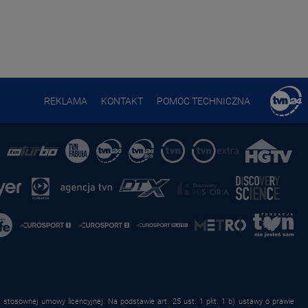
REKLAMA
KONTAKT
POMOC TECHNICZNA
stosownej umowy licencyjnej. Na podstawie art. 25 ust. 1 pkt. 1 b) ustawy o prawie