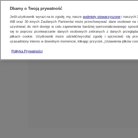
NAJNOWSZE
ZOBACZ FAK
Dbamy o Twoją prywatność
Jeśli użytkownik wyrazi na to zgodę, my, nasze
podmioty stowarzyszone
i naszych
IAB oraz
30
innych Zaufanych Partnerów może przechowywać dane osobowe na ur
uzyskiwać do nich dostęp w celu zapewnienia bardziej spersonalizowanego sposo
się to poprzez przetwarzanie danych osobowych zebranych z danych przegląd
plikach cookie. Użytkownik może udzielić/wycofać zgodę i sprzeciwić się pr
uzasadniony interes w dowolnym momencie, klikając przycisk „Ustawienia plików cook
Polityka Prywatności