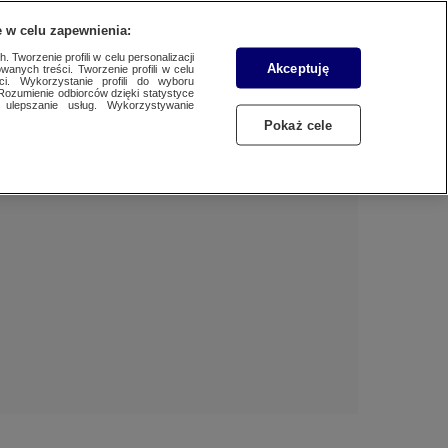
 w celu zapewnienia:
 Tworzenie profili w celu personalizacji
Akceptuję
wanych treści. Tworzenie profili w celu
Dzień dobry!
ci. Wykorzystanie profili do wyboru
Rozumienie odbiorców dzięki statystyce
Jedno konto do wszystkich usług
ulepszanie usług. Wykorzystywanie
Pokaż cele
ZALOGUJ SIĘ
Zarejestruj się