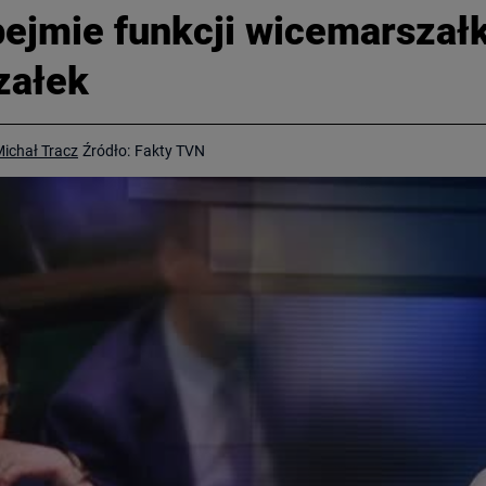
obejmie funkcji wicemarszał
załek
ichał Tracz
Źródło:
Fakty TVN