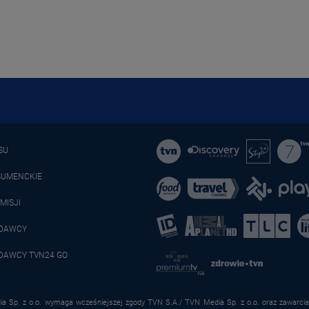
SU
SUMENCKIE
MISJI
ADAWCY
DAWCY TVN24 GO
a Sp. z o.o. wymaga wcześniejszej zgody TVN S.A./ TVN Media Sp. z o.o. oraz zawarcia 