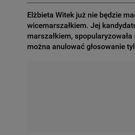
Elżbieta Witek już nie będzie m
wicemarszałkiem. Jej kandydatu
marszałkiem, spopularyzowała s
można anulować głosowanie tylk