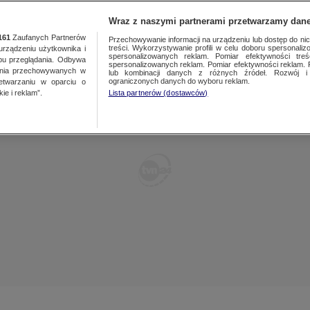
TY
FAKTY PO FAKTACH
FAKTY O ŚWIECIE
Wraz z naszymi partnerami przetwarzamy dane
161
Zaufanych Partnerów
Przechowywanie informacji na urządzeniu lub dostęp do nich.
treści. Wykorzystywanie profili w celu doboru spersonalizo
ządzeniu użytkownika i
spersonalizowanych reklam. Pomiar efektywności treś
bu przeglądania. Odbywa
spersonalizowanych reklam. Pomiar efektywności reklam. 
ania przechowywanych w
lub kombinacji danych z różnych źródeł. Rozwój i 
ograniczonych danych do wyboru reklam.
zetwarzaniu w oparciu o
ie i reklam”.
Lista partnerów (dostawców)