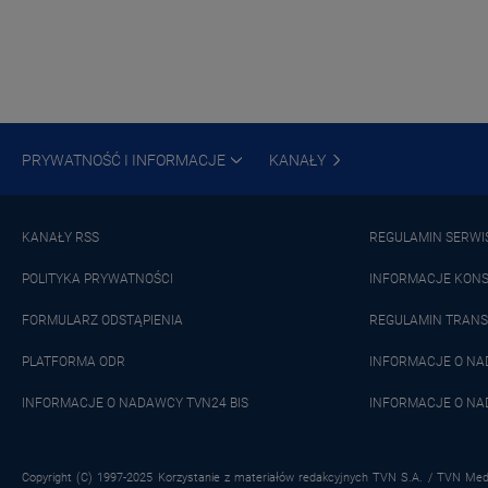
PRYWATNOŚĆ I INFORMACJE
KANAŁY
KANAŁY RSS
REGULAMIN SERWI
POLITYKA PRYWATNOŚCI
INFORMACJE KON
FORMULARZ ODSTĄPIENIA
REGULAMIN TRANS
PLATFORMA ODR
INFORMACJE O N
INFORMACJE O NADAWCY TVN24 BIS
INFORMACJE O NA
Copyright (C) 1997-2025 Korzystanie z materiałów redakcyjnych TVN S.A. / TVN Medi