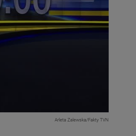
Arleta Zalewska/Fakty TVN