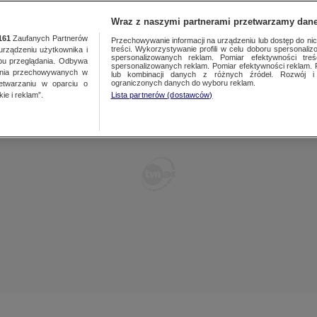
TY
FAKTY PO FAKTACH
FAKTY O ŚWIECIE
Wraz z naszymi partnerami przetwarzamy dane
161
Zaufanych Partnerów
Przechowywanie informacji na urządzeniu lub dostęp do nich.
treści. Wykorzystywanie profili w celu doboru spersonalizo
ządzeniu użytkownika i
spersonalizowanych reklam. Pomiar efektywności treś
bu przeglądania. Odbywa
spersonalizowanych reklam. Pomiar efektywności reklam. 
ania przechowywanych w
lub kombinacji danych z różnych źródeł. Rozwój i 
ograniczonych danych do wyboru reklam.
zetwarzaniu w oparciu o
ie i reklam”.
Lista partnerów (dostawców)