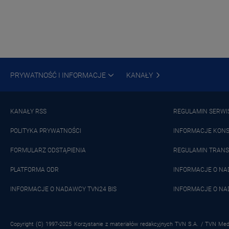
PRYWATNOŚĆ I INFORMACJE
KANAŁY
KANAŁY RSS
REGULAMIN SERWI
POLITYKA PRYWATNOŚCI
INFORMACJE KON
FORMULARZ ODSTĄPIENIA
REGULAMIN TRANS
PLATFORMA ODR
INFORMACJE O N
INFORMACJE O NADAWCY TVN24 BIS
INFORMACJE O NA
Copyright (C) 1997-2025 Korzystanie z materiałów redakcyjnych TVN S.A. / TVN Medi