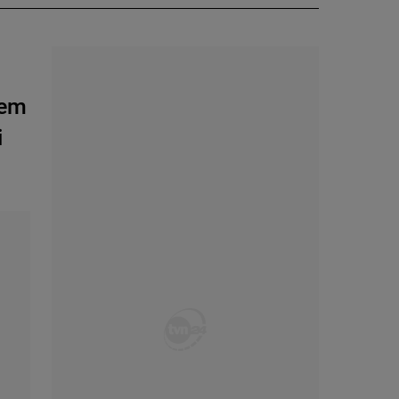
rem
i