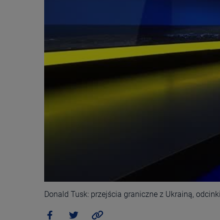
Donald Tusk: przejścia graniczne z Ukrainą, odcinki