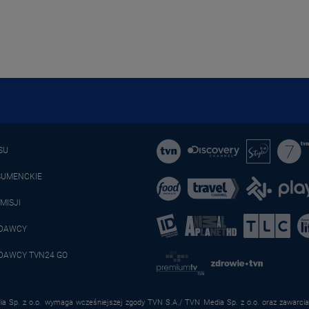
SU
SUMENCKIE
MISJI
ADAWCY
DAWCY TVN24 GO
a Sp. z o.o. wymaga wcześniejszej zgody TVN S.A./ TVN Media Sp. z o.o. oraz zawarcia 