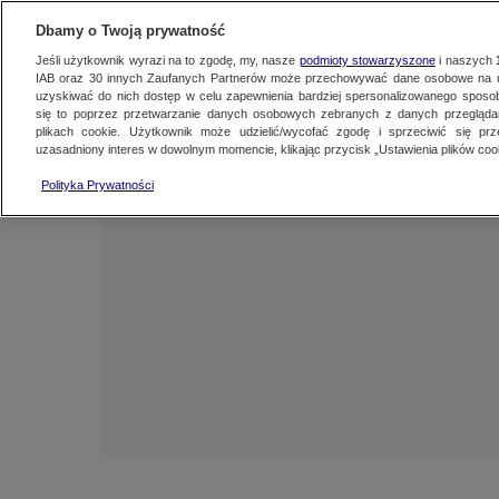
NAJNOWSZE
ZOBACZ FAK
Dbamy o Twoją prywatność
Jeśli użytkownik wyrazi na to zgodę, my, nasze
podmioty stowarzyszone
i naszych
IAB oraz
30
innych Zaufanych Partnerów może przechowywać dane osobowe na ur
uzyskiwać do nich dostęp w celu zapewnienia bardziej spersonalizowanego sposo
się to poprzez przetwarzanie danych osobowych zebranych z danych przegląd
plikach cookie. Użytkownik może udzielić/wycofać zgodę i sprzeciwić się pr
uzasadniony interes w dowolnym momencie, klikając przycisk „Ustawienia plików cook
Polityka Prywatności