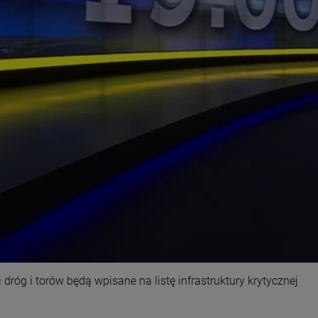
 dróg i torów będą wpisane na listę infrastruktury krytycznej