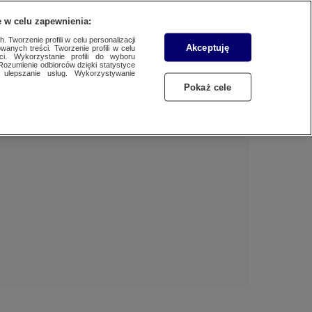
 w celu zapewnienia:
 Tworzenie profili w celu personalizacji
Akceptuję
wanych treści. Tworzenie profili w celu
Dzień dobry!
ci. Wykorzystanie profili do wyboru
Rozumienie odbiorców dzięki statystyce
Jedno konto do wszystkich usług
ulepszanie usług. Wykorzystywanie
Pokaż cele
ZALOGUJ SIĘ
Zarejestruj się