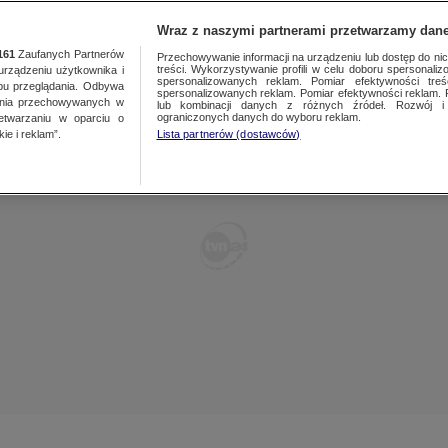
TY
FAKTY PO FAKTACH
FAKTY O ŚWIECIE
Wraz z naszymi partnerami przetwarzamy dane
161
Zaufanych Partnerów
Przechowywanie informacji na urządzeniu lub dostęp do nich.
treści. Wykorzystywanie profili w celu doboru spersonalizo
ządzeniu użytkownika i
spersonalizowanych reklam. Pomiar efektywności treś
bu przeglądania. Odbywa
spersonalizowanych reklam. Pomiar efektywności reklam. 
ania przechowywanych w
lub kombinacji danych z różnych źródeł. Rozwój i 
ograniczonych danych do wyboru reklam.
zetwarzaniu w oparciu o
ie i reklam”.
Lista partnerów (dostawców)