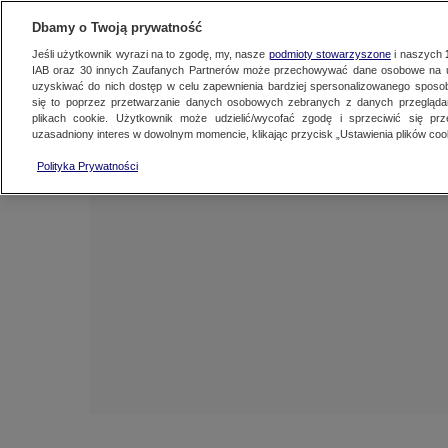
NAJNOWSZE
ZOBACZ FAK
Dbamy o Twoją prywatność
Jeśli użytkownik wyrazi na to zgodę, my, nasze
podmioty stowarzyszone
i naszych
IAB oraz
30
innych Zaufanych Partnerów może przechowywać dane osobowe na ur
uzyskiwać do nich dostęp w celu zapewnienia bardziej spersonalizowanego sposo
się to poprzez przetwarzanie danych osobowych zebranych z danych przegląd
plikach cookie. Użytkownik może udzielić/wycofać zgodę i sprzeciwić się pr
uzasadniony interes w dowolnym momencie, klikając przycisk „Ustawienia plików cook
Polityka Prywatności