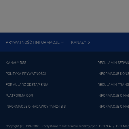
PRYWATNOŚĆ I INFORMACJE
KANAŁY
KANAŁY RSS
REGULAMIN SERWI
POLITYKA PRYWATNOŚCI
INFORMACJE KON
FORMULARZ ODSTĄPIENIA
REGULAMIN TRANS
PLATFORMA ODR
INFORMACJE O N
INFORMACJE O NADAWCY TVN24 BIS
INFORMACJE O NA
Copyright (C) 1997-2025 Korzystanie z materiałów redakcyjnych TVN S.A. / TVN Medi