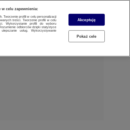
 w celu zapewnienia:
 Tworzenie profili w celu personalizacji
Akceptuję
wanych treści. Tworzenie profili w celu
Dzień dobry!
ci. Wykorzystanie profili do wyboru
Rozumienie odbiorców dzięki statystyce
Jedno konto do wszystkich usług
ulepszanie usług. Wykorzystywanie
Pokaż cele
ZALOGUJ SIĘ
Zarejestruj się