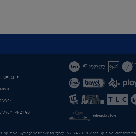
SU
SUMENCKIE
MISJI
ADAWCY
DAWCY TVN24 GO
a Sp. z o.o. wymaga wcześniejszej zgody TVN S.A./ TVN Media Sp. z o.o. oraz zawarcia 