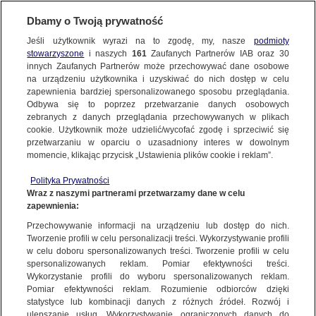
Dbamy o Twoją prywatność
Jeśli użytkownik wyrazi na to zgodę, my, nasze
podmioty
stowarzyszone
i naszych
161
Zaufanych Partnerów IAB oraz
30
NAJNOWSZE
innych Zaufanych Partnerów może przechowywać dane osobowe
na urządzeniu użytkownika i uzyskiwać do nich dostęp w celu
zapewnienia bardziej spersonalizowanego sposobu przeglądania.
Dzień dobry!
ZOBACZ FAKTY
Odbywa się to poprzez przetwarzanie danych osobowych
Jedno konto do wszystkich usług
zebranych z danych przeglądania przechowywanych w plikach
cookie. Użytkownik może udzielić/wycofać zgodę i sprzeciwić się
przetwarzaniu w oparciu o uzasadniony interes w dowolnym
FAKTY PO FAKTACH
momencie, klikając przycisk „Ustawienia plików cookie i reklam”.
ZALOGUJ SIĘ
Polityka Prywatności
FAKTY O ŚWIECIE
Wraz z naszymi partnerami przetwarzamy dane w celu
zapewnienia:
Zarejestruj się
Przechowywanie informacji na urządzeniu lub dostęp do nich.
Antyeuropejska retoryka europejskiej kampanii PiS. "Nam, Polakom,
odbiorą właściwie wszystko"
WIĘCEJ
Tworzenie profili w celu personalizacji treści. Wykorzystywanie profili
Jacek Tacik/Fakty TVN
w celu doboru spersonalizowanych treści. Tworzenie profili w celu
spersonalizowanych reklam. Pomiar efektywności treści.
Wykorzystanie profili do wyboru spersonalizowanych reklam.
KANAŁY
Pomiar efektywności reklam. Rozumienie odbiorców dzięki
FAKTY
|
ZOBACZ FAKTY
statystyce lub kombinacji danych z różnych źródeł. Rozwój i
ulepszanie usług. Wykorzystywanie ograniczonych danych do