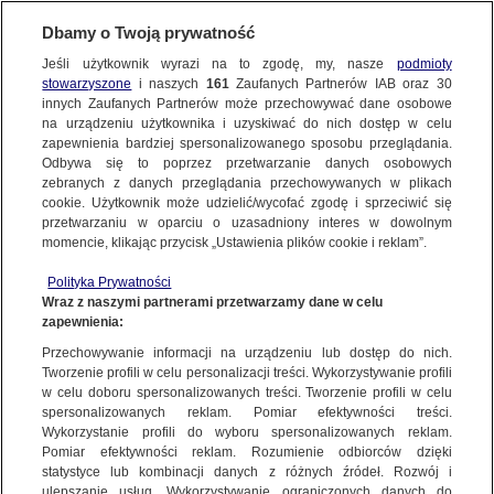
Dbamy o Twoją prywatność
Jeśli użytkownik wyrazi na to zgodę, my, nasze
podmioty
stowarzyszone
i naszych
161
Zaufanych Partnerów IAB oraz
30
NAJNOWSZE
innych Zaufanych Partnerów może przechowywać dane osobowe
na urządzeniu użytkownika i uzyskiwać do nich dostęp w celu
zapewnienia bardziej spersonalizowanego sposobu przeglądania.
Dzień dobry!
ZOBACZ FAKTY
Odbywa się to poprzez przetwarzanie danych osobowych
Jedno konto do wszystkich usług
zebranych z danych przeglądania przechowywanych w plikach
cookie. Użytkownik może udzielić/wycofać zgodę i sprzeciwić się
przetwarzaniu w oparciu o uzasadniony interes w dowolnym
FAKTY PO FAKTACH
momencie, klikając przycisk „Ustawienia plików cookie i reklam”.
ZALOGUJ SIĘ
Polityka Prywatności
FAKTY O ŚWIECIE
Wraz z naszymi partnerami przetwarzamy dane w celu
zapewnienia:
Zarejestruj się
KENIA
Przechowywanie informacji na urządzeniu lub dostęp do nich.
WIĘCEJ
Tworzenie profili w celu personalizacji treści. Wykorzystywanie profili
w celu doboru spersonalizowanych treści. Tworzenie profili w celu
spersonalizowanych reklam. Pomiar efektywności treści.
Wykorzystanie profili do wyboru spersonalizowanych reklam.
KANAŁY
Pomiar efektywności reklam. Rozumienie odbiorców dzięki
statystyce lub kombinacji danych z różnych źródeł. Rozwój i
ulepszanie usług. Wykorzystywanie ograniczonych danych do