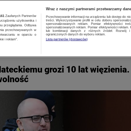
TY
FAKTY PO FAKTACH
FAKTY O ŚWIECIE
Wraz z naszymi partnerami przetwarzamy dane
161
Zaufanych Partnerów
Przechowywanie informacji na urządzeniu lub dostęp do nich.
treści. Wykorzystywanie profili w celu doboru spersonalizo
ządzeniu użytkownika i
spersonalizowanych reklam. Pomiar efektywności treś
bu przeglądania. Odbywa
spersonalizowanych reklam. Pomiar efektywności reklam. 
ania przechowywanych w
lub kombinacji danych z różnych źródeł. Rozwój i 
ograniczonych danych do wyboru reklam.
zetwarzaniu w oparciu o
ie i reklam”.
Lista partnerów (dostawców)
teckiemu grozi 10 lat więzienia.
 wolność