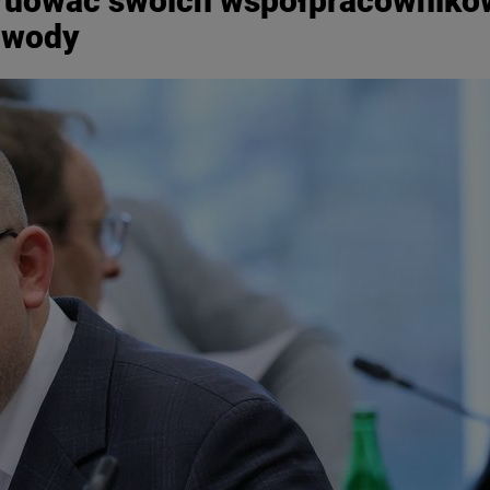
struować swoich współpracownikó
dowody