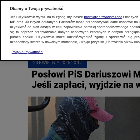
NAJNOWSZE
ZOBACZ FAK
Dbamy o Twoją prywatność
Jeśli użytkownik wyrazi na to zgodę, my, nasze
podmioty stowarzyszone
i naszych
IAB oraz
30
innych Zaufanych Partnerów może przechowywać dane osobowe na ur
uzyskiwać do nich dostęp w celu zapewnienia bardziej spersonalizowanego sposo
DARIUSZ MATECKI
się to poprzez przetwarzanie danych osobowych zebranych z danych przegląd
plikach cookie. Użytkownik może udzielić/wycofać zgodę i sprzeciwić się pr
uzasadniony interes w dowolnym momencie, klikając przycisk „Ustawienia plików cook
Polityka Prywatności
23 KWIETNIA
 2025
 20:17
Posłowi PiS Dariuszowi Ma
Jeśli zapłaci, wyjdzie na