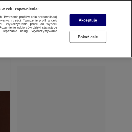
 w celu zapewnienia:
 Tworzenie profili w celu personalizacji
Akceptuję
wanych treści. Tworzenie profili w celu
Dzień dobry!
ci. Wykorzystanie profili do wyboru
Rozumienie odbiorców dzięki statystyce
Jedno konto do wszystkich usług
ulepszanie usług. Wykorzystywanie
Pokaż cele
ZALOGUJ SIĘ
Zarejestruj się