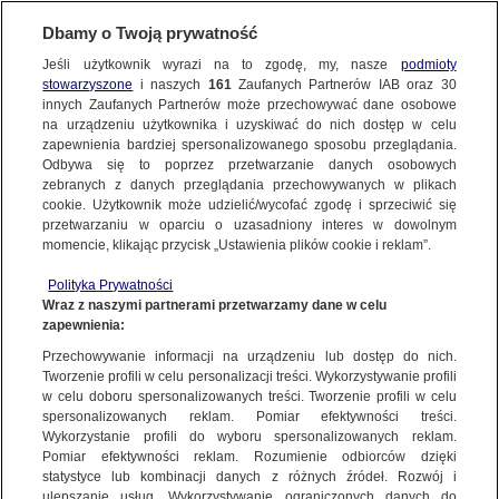
Dbamy o Twoją prywatność
Jeśli użytkownik wyrazi na to zgodę, my, nasze
podmioty
stowarzyszone
i naszych
161
Zaufanych Partnerów IAB oraz
30
NAJNOWSZE
innych Zaufanych Partnerów może przechowywać dane osobowe
na urządzeniu użytkownika i uzyskiwać do nich dostęp w celu
zapewnienia bardziej spersonalizowanego sposobu przeglądania.
Dzień dobry!
ZOBACZ FAKTY
Odbywa się to poprzez przetwarzanie danych osobowych
Jedno konto do wszystkich usług
zebranych z danych przeglądania przechowywanych w plikach
cookie. Użytkownik może udzielić/wycofać zgodę i sprzeciwić się
przetwarzaniu w oparciu o uzasadniony interes w dowolnym
FAKTY PO FAKTACH
momencie, klikając przycisk „Ustawienia plików cookie i reklam”.
ZALOGUJ SIĘ
Polityka Prywatności
FAKTY O ŚWIECIE
Wraz z naszymi partnerami przetwarzamy dane w celu
zapewnienia:
Zarejestruj się
CENY MIESZKAŃ
Przechowywanie informacji na urządzeniu lub dostęp do nich.
WIĘCEJ
Tworzenie profili w celu personalizacji treści. Wykorzystywanie profili
w celu doboru spersonalizowanych treści. Tworzenie profili w celu
spersonalizowanych reklam. Pomiar efektywności treści.
Wykorzystanie profili do wyboru spersonalizowanych reklam.
KANAŁY
Pomiar efektywności reklam. Rozumienie odbiorców dzięki
statystyce lub kombinacji danych z różnych źródeł. Rozwój i
ulepszanie usług. Wykorzystywanie ograniczonych danych do