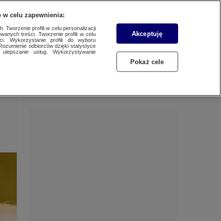
 w celu zapewnienia:
 Tworzenie profili w celu personalizacji
Akceptuję
wanych treści. Tworzenie profili w celu
Dzień dobry!
ci. Wykorzystanie profili do wyboru
Rozumienie odbiorców dzięki statystyce
Jedno konto do wszystkich usług
ulepszanie usług. Wykorzystywanie
Pokaż cele
ZALOGUJ SIĘ
Zarejestruj się