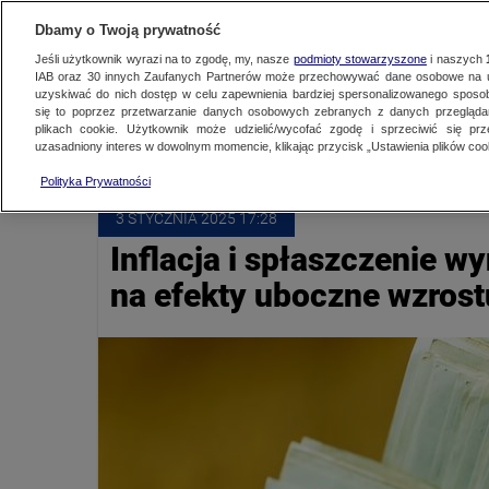
NAJNOWSZE
ZOBACZ FAK
Dbamy o Twoją prywatność
Jeśli użytkownik wyrazi na to zgodę, my, nasze
podmioty stowarzyszone
i naszych
IAB oraz
30
innych Zaufanych Partnerów może przechowywać dane osobowe na ur
uzyskiwać do nich dostęp w celu zapewnienia bardziej spersonalizowanego sposo
PŁACA MINIMALNA
się to poprzez przetwarzanie danych osobowych zebranych z danych przegląd
plikach cookie. Użytkownik może udzielić/wycofać zgodę i sprzeciwić się pr
uzasadniony interes w dowolnym momencie, klikając przycisk „Ustawienia plików cook
Polityka Prywatności
3 STYCZNIA
 2025
 17:28
Inflacja i spłaszczenie 
na efekty uboczne wzrost