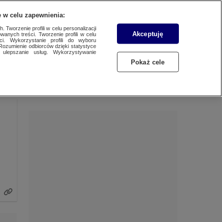
 w celu zapewnienia:
 Tworzenie profili w celu personalizacji
Akceptuję
wanych treści. Tworzenie profili w celu
Dzień dobry!
ci. Wykorzystanie profili do wyboru
Rozumienie odbiorców dzięki statystyce
Jedno konto do wszystkich usług
ulepszanie usług. Wykorzystywanie
Pokaż cele
ZALOGUJ SIĘ
Zarejestruj się