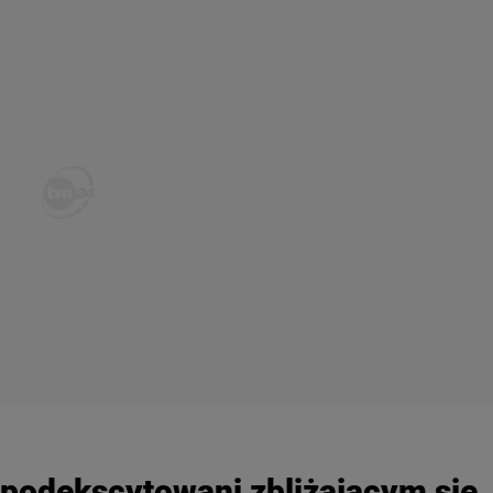
 podekscytowani zbliżającym się