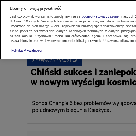
NAJNOWSZE
ZOBACZ FAK
Dbamy o Twoją prywatność
Jeśli użytkownik wyrazi na to zgodę, my, nasze
podmioty stowarzyszone
i naszych
IAB oraz
30
innych Zaufanych Partnerów może przechowywać dane osobowe na ur
uzyskiwać do nich dostęp w celu zapewnienia bardziej spersonalizowanego sposo
KSIĘŻYC
się to poprzez przetwarzanie danych osobowych zebranych z danych przegląd
plikach cookie. Użytkownik może udzielić/wycofać zgodę i sprzeciwić się pr
uzasadniony interes w dowolnym momencie, klikając przycisk „Ustawienia plików cook
Polityka Prywatności
3 CZERWCA
 2024
 21:46
Chiński sukces i zaniepo
w nowym wyścigu kosmi
Sonda Chang'e 6 bez problemów wylądował
południowym biegunie Księżyca.