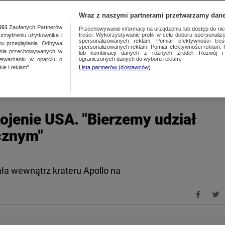
TY
FAKTY PO FAKTACH
FAKTY O ŚWIECIE
Wraz z naszymi partnerami przetwarzamy dane
161
Zaufanych Partnerów
Przechowywanie informacji na urządzeniu lub dostęp do nich.
treści. Wykorzystywanie profili w celu doboru spersonalizo
ządzeniu użytkownika i
spersonalizowanych reklam. Pomiar efektywności treś
bu przeglądania. Odbywa
spersonalizowanych reklam. Pomiar efektywności reklam. 
ania przechowywanych w
lub kombinacji danych z różnych źródeł. Rozwój i 
ograniczonych danych do wyboru reklam.
zetwarzaniu w oparciu o
ie i reklam”.
Lista partnerów (dostawców)
kojenie USA. "Bierzemy udział
cznym"
a wewnątrz krateru Apollo na