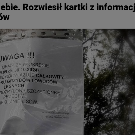
iebie. Rozwiesił kartki z informac
bów