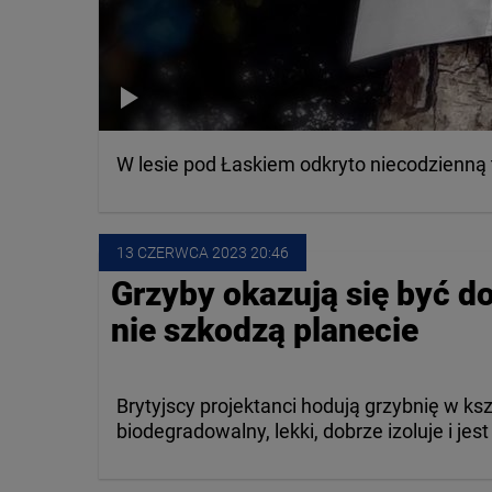
W lesie pod Łaskiem odkryto niecodzienną 
13 CZERWCA
 2023
 20:46
Grzyby okazują się być 
nie szkodzą planecie
Brytyjscy projektanci hodują grzybnię w kszt
biodegradowalny, lekki, dobrze izoluje i jes