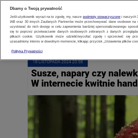
NAJNOWSZE
ZOBACZ FAK
Dbamy o Twoją prywatność
Jeśli użytkownik wyrazi na to zgodę, my, nasze
podmioty stowarzyszone
i naszych
IAB oraz
30
innych Zaufanych Partnerów może przechowywać dane osobowe na ur
uzyskiwać do nich dostęp w celu zapewnienia bardziej spersonalizowanego sposo
GRZYBY
się to poprzez przetwarzanie danych osobowych zebranych z danych przegląd
plikach cookie. Użytkownik może udzielić/wycofać zgodę i sprzeciwić się pr
uzasadniony interes w dowolnym momencie, klikając przycisk „Ustawienia plików cook
Polityka Prywatności
18 LISTOPADA
 2024
 20:58
Susze, napary czy nalew
W internecie kwitnie hand