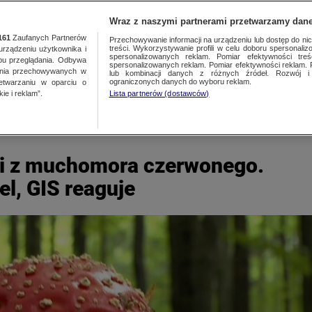
TY
FAKTY PO FAKTACH
FAKTY O ŚWIECIE
Wraz z naszymi partnerami przetwarzamy dane
161
Zaufanych Partnerów
Przechowywanie informacji na urządzeniu lub dostęp do nich.
treści. Wykorzystywanie profili w celu doboru spersonalizo
ządzeniu użytkownika i
spersonalizowanych reklam. Pomiar efektywności treś
bu przeglądania. Odbywa
spersonalizowanych reklam. Pomiar efektywności reklam. 
ania przechowywanych w
lub kombinacji danych z różnych źródeł. Rozwój i 
ograniczonych danych do wyboru reklam.
zetwarzaniu w oparciu o
ie i reklam”.
Lista partnerów (dostawców)
ki z muchomora czerwonego.
el, GIS reaguje