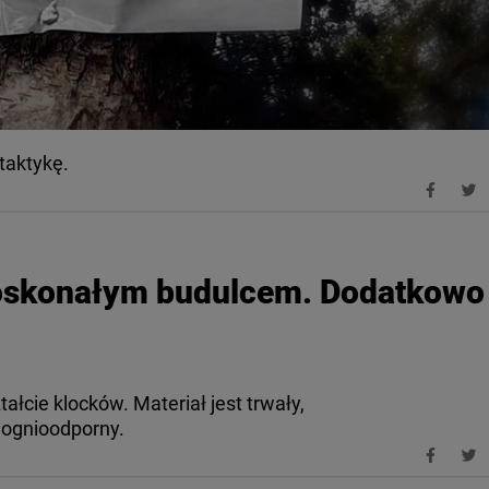
taktykę.
doskonałym budulcem. Dodatkowo
ałcie klocków. Materiał jest trwały,
t ognioodporny.