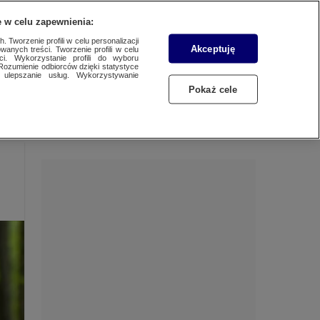
 w celu zapewnienia:
 Tworzenie profili w celu personalizacji
Akceptuję
wanych treści. Tworzenie profili w celu
Dzień dobry!
ci. Wykorzystanie profili do wyboru
Rozumienie odbiorców dzięki statystyce
Jedno konto do wszystkich usług
ulepszanie usług. Wykorzystywanie
Pokaż cele
ZALOGUJ SIĘ
Zarejestruj się