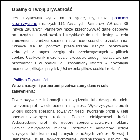
Dbamy o Twoją prywatność
Jeśli użytkownik wyrazi na to zgodę, my, nasze
podmioty
stowarzyszone
i naszych
161
Zaufanych Partnerów IAB oraz
30
NAJNOWSZE
innych Zaufanych Partnerów może przechowywać dane osobowe
na urządzeniu użytkownika i uzyskiwać do nich dostęp w celu
zapewnienia bardziej spersonalizowanego sposobu przeglądania.
Dzień dobry!
ZOBACZ FAKTY
Odbywa się to poprzez przetwarzanie danych osobowych
Jedno konto do wszystkich usług
zebranych z danych przeglądania przechowywanych w plikach
cookie. Użytkownik może udzielić/wycofać zgodę i sprzeciwić się
przetwarzaniu w oparciu o uzasadniony interes w dowolnym
FAKTY PO FAKTACH
momencie, klikając przycisk „Ustawienia plików cookie i reklam”.
ZALOGUJ SIĘ
Polityka Prywatności
FAKTY O ŚWIECIE
Wraz z naszymi partnerami przetwarzamy dane w celu
zapewnienia:
Zarejestruj się
Przechowywanie informacji na urządzeniu lub dostęp do nich.
Wybory parlamentarne 2023. O tych terminach nie można zapomnieć
WIĘCEJ
Tworzenie profili w celu personalizacji treści. Wykorzystywanie profili
Marta Balukiewicz/Fakty po Południu TVN24
w celu doboru spersonalizowanych treści. Tworzenie profili w celu
spersonalizowanych reklam. Pomiar efektywności treści.
Wykorzystanie profili do wyboru spersonalizowanych reklam.
KANAŁY
Pomiar efektywności reklam. Rozumienie odbiorców dzięki
FAKTY
|
FAKTY PO POŁUDNIU
statystyce lub kombinacji danych z różnych źródeł. Rozwój i
ulepszanie usług. Wykorzystywanie ograniczonych danych do