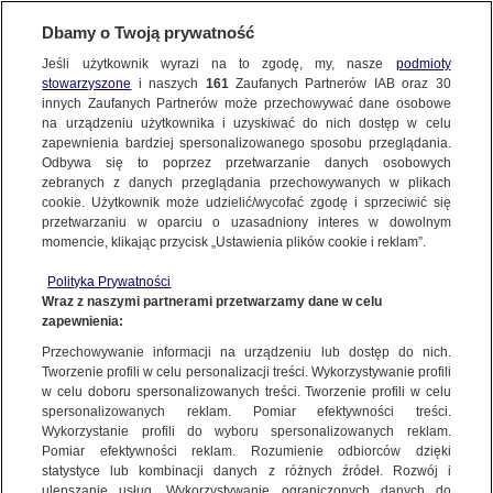
Dbamy o Twoją prywatność
Jeśli użytkownik wyrazi na to zgodę, my, nasze
podmioty
stowarzyszone
i naszych
161
Zaufanych Partnerów IAB oraz
30
NAJNOWSZE
innych Zaufanych Partnerów może przechowywać dane osobowe
na urządzeniu użytkownika i uzyskiwać do nich dostęp w celu
zapewnienia bardziej spersonalizowanego sposobu przeglądania.
Dzień dobry!
ZOBACZ FAKTY
Odbywa się to poprzez przetwarzanie danych osobowych
Jedno konto do wszystkich usług
zebranych z danych przeglądania przechowywanych w plikach
cookie. Użytkownik może udzielić/wycofać zgodę i sprzeciwić się
przetwarzaniu w oparciu o uzasadniony interes w dowolnym
FAKTY PO FAKTACH
momencie, klikając przycisk „Ustawienia plików cookie i reklam”.
ZALOGUJ SIĘ
Polityka Prywatności
FAKTY O ŚWIECIE
Wraz z naszymi partnerami przetwarzamy dane w celu
zapewnienia:
Zarejestruj się
Przechowywanie informacji na urządzeniu lub dostęp do nich.
Trwa głosowanie na tytuł sportowca roku. Wśród nominowanych walczący
z nowotworem szermierz Michał Dąbrowski
WIĘCEJ
Tworzenie profili w celu personalizacji treści. Wykorzystywanie profili
Katarzyna Czupryńska-Chabros/Fakty po Południu TVN24
w celu doboru spersonalizowanych treści. Tworzenie profili w celu
spersonalizowanych reklam. Pomiar efektywności treści.
Wykorzystanie profili do wyboru spersonalizowanych reklam.
KANAŁY
Pomiar efektywności reklam. Rozumienie odbiorców dzięki
FAKTY
|
FAKTY PO POŁUDNIU
statystyce lub kombinacji danych z różnych źródeł. Rozwój i
ulepszanie usług. Wykorzystywanie ograniczonych danych do