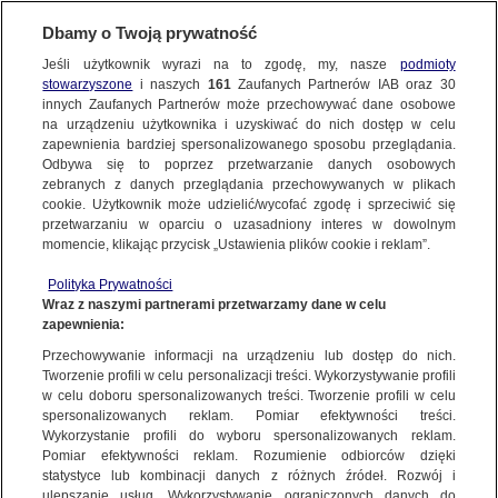
Dbamy o Twoją prywatność
Jeśli użytkownik wyrazi na to zgodę, my, nasze
podmioty
stowarzyszone
i naszych
161
Zaufanych Partnerów IAB oraz
30
NAJNOWSZE
innych Zaufanych Partnerów może przechowywać dane osobowe
na urządzeniu użytkownika i uzyskiwać do nich dostęp w celu
zapewnienia bardziej spersonalizowanego sposobu przeglądania.
Dzień dobry!
ZOBACZ FAKTY
Odbywa się to poprzez przetwarzanie danych osobowych
Jedno konto do wszystkich usług
zebranych z danych przeglądania przechowywanych w plikach
cookie. Użytkownik może udzielić/wycofać zgodę i sprzeciwić się
przetwarzaniu w oparciu o uzasadniony interes w dowolnym
FAKTY PO FAKTACH
momencie, klikając przycisk „Ustawienia plików cookie i reklam”.
ZALOGUJ SIĘ
Polityka Prywatności
FAKTY O ŚWIECIE
Wraz z naszymi partnerami przetwarzamy dane w celu
zapewnienia:
Zarejestruj się
Przechowywanie informacji na urządzeniu lub dostęp do nich.
Plaga oszustw metodą "na BLIK-a". "Zgłoszeń mamy bardzo dużo, po kilka
dziennie"
WIĘCEJ
Tworzenie profili w celu personalizacji treści. Wykorzystywanie profili
Tomasz Wesołowski/Fakty po Południu TVN24
w celu doboru spersonalizowanych treści. Tworzenie profili w celu
spersonalizowanych reklam. Pomiar efektywności treści.
Wykorzystanie profili do wyboru spersonalizowanych reklam.
KANAŁY
Pomiar efektywności reklam. Rozumienie odbiorców dzięki
FAKTY
|
FAKTY PO POŁUDNIU
statystyce lub kombinacji danych z różnych źródeł. Rozwój i
ulepszanie usług. Wykorzystywanie ograniczonych danych do