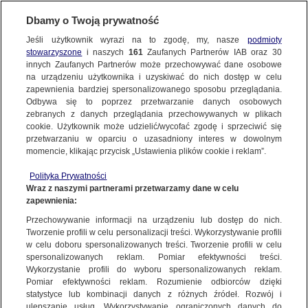
Dbamy o Twoją prywatność
Jeśli użytkownik wyrazi na to zgodę, my, nasze
podmioty
stowarzyszone
i naszych
161
Zaufanych Partnerów IAB oraz
30
NAJNOWSZE
innych Zaufanych Partnerów może przechowywać dane osobowe
na urządzeniu użytkownika i uzyskiwać do nich dostęp w celu
zapewnienia bardziej spersonalizowanego sposobu przeglądania.
Dzień dobry!
ZOBACZ FAKTY
Odbywa się to poprzez przetwarzanie danych osobowych
Jedno konto do wszystkich usług
zebranych z danych przeglądania przechowywanych w plikach
cookie. Użytkownik może udzielić/wycofać zgodę i sprzeciwić się
przetwarzaniu w oparciu o uzasadniony interes w dowolnym
FAKTY PO FAKTACH
momencie, klikając przycisk „Ustawienia plików cookie i reklam”.
ZALOGUJ SIĘ
Polityka Prywatności
FAKTY O ŚWIECIE
Wraz z naszymi partnerami przetwarzamy dane w celu
zapewnienia:
Zarejestruj się
Przechowywanie informacji na urządzeniu lub dostęp do nich.
Ludowcy szykują "odpowiedź" na związki partnerskie. "Musi brać pod
uwagę również rozwiązania konstytucyjne"
WIĘCEJ
Tworzenie profili w celu personalizacji treści. Wykorzystywanie profili
Katarzyna Skalska-Koziej/Fakty po Południu TVN24
w celu doboru spersonalizowanych treści. Tworzenie profili w celu
spersonalizowanych reklam. Pomiar efektywności treści.
Wykorzystanie profili do wyboru spersonalizowanych reklam.
KANAŁY
Pomiar efektywności reklam. Rozumienie odbiorców dzięki
FAKTY
|
FAKTY PO POŁUDNIU
statystyce lub kombinacji danych z różnych źródeł. Rozwój i
ulepszanie usług. Wykorzystywanie ograniczonych danych do