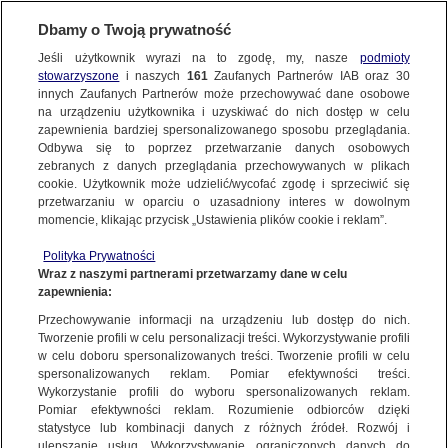
Dbamy o Twoją prywatność
Jeśli użytkownik wyrazi na to zgodę, my, nasze
podmioty
Fakty po Faktach
stowarzyszone
i naszych
161
Zaufanych Partnerów IAB oraz
30
NAJNOWSZE
Wydanie z 30 maja 2024 r.
innych Zaufanych Partnerów może przechowywać dane osobowe
na urządzeniu użytkownika i uzyskiwać do nich dostęp w celu
zapewnienia bardziej spersonalizowanego sposobu przeglądania.
Goście: Janusz Zemke, Stanisław Koziej
Dzień dobry!
ZOBACZ FAKTY
Odbywa się to poprzez przetwarzanie danych osobowych
Od ochrony granicy musimy przejść do obrony granicy. Musimy
Jedno konto do wszystkich usług
zebranych z danych przeglądania przechowywanych w plikach
się przygotować do obrony granicy przy agresji zbrojnej na pełną
cookie. Użytkownik może udzielić/wycofać zgodę i sprzeciwić się
skalę - mówił gen. prof. Stanisław Koziej (były szef BBN, były
przetwarzaniu w oparciu o uzasadniony interes w dowolnym
wiceszef MON) w programie "Fakty po Faktach" w TVN24.
FAKTY PO FAKTACH
momencie, klikając przycisk „Ustawienia plików cookie i reklam”.
Odnosząc się do sytuacji na polsko-białoruskiej granicy, generał
Więcej
stwierdził, że następuje "eskalacja rosyjskiej agresji z pomocą
ZALOGUJ SIĘ
Polityka Prywatności
Białorusi", która wraz z sabotażami i dywersjami na terenie Polski
FAKTY O ŚWIECIE
Wraz z naszymi partnerami przetwarzamy dane w celu
ma stanowić przejście ze strony Rosji na "agresję podprogową". -
Podziel się
zapewnienia:
Zarejestruj się
Prawdopodobnie wkroczyliśmy w nowy etap, jeżeli chodzi o
Przechowywanie informacji na urządzeniu lub dostęp do nich.
konfrontację Rosji z Polską i NATO - komentował Janusz Zemke
WIĘCEJ
Tworzenie profili w celu personalizacji treści. Wykorzystywanie profili
(były sekretarz stanu w MON, były przewodniczący Komisji
w celu doboru spersonalizowanych treści. Tworzenie profili w celu
Obrony Narodowej). Przekonywał, że na granicy powinny "pojawić
spersonalizowanych reklam. Pomiar efektywności treści.
się w większej skali oddziały prewencji policji", która posiada
Wykorzystanie profili do wyboru spersonalizowanych reklam.
narzędzia do neutralizowania agresywnych zachowań. Jego
KANAŁY
Pomiar efektywności reklam. Rozumienie odbiorców dzięki
zdaniem bardziej zaangażowana powinna być również Straż
statystyce lub kombinacji danych z różnych źródeł. Rozwój i
DOSTĘPNE WYDANIA
Graniczna. Gen. prof. Koziej dodał, że należy także dać
ulepszanie usług. Wykorzystywanie ograniczonych danych do