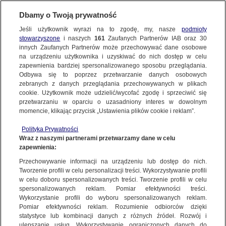
Dbamy o Twoją prywatność
Jeśli użytkownik wyrazi na to zgodę, my, nasze
podmioty
Fakty po Faktach
stowarzyszone
i naszych
161
Zaufanych Partnerów IAB oraz
30
NAJNOWSZE
Wydanie z 29 marca 2025 r.
innych Zaufanych Partnerów może przechowywać dane osobowe
na urządzeniu użytkownika i uzyskiwać do nich dostęp w celu
zapewnienia bardziej spersonalizowanego sposobu przeglądania.
Gość: Radosław Sikorski
Dzień dobry!
ZOBACZ FAKTY
Odbywa się to poprzez przetwarzanie danych osobowych
Koniunktura międzynarodowa jest dla Polski i Europy gorsza, niż
Jedno konto do wszystkich usług
zebranych z danych przeglądania przechowywanych w plikach
była dekadę temu, ale Polska jest znacznie silniejsza i mamy
cookie. Użytkownik może udzielić/wycofać zgodę i sprzeciwić się
sojuszników, nie jesteśmy sami - mówił w "Faktach po Faktach" w
przetwarzaniu w oparciu o uzasadniony interes w dowolnym
TVN24 Radosław Sikorski. Szef MSZ podkreślił, że "bardzo wiele
FAKTY PO FAKTACH
momencie, klikając przycisk „Ustawienia plików cookie i reklam”.
od nas zależy - jak staniemy na wysokości zadania w dozbrajaniu
Więcej
się, jak wzmocnimy Unię Europejską i jak zachowamy Sojusz
ZALOGUJ SIĘ
Polityka Prywatności
Północnoatlantycki, a przede wszystkim, jak pomożemy Ukrainie
FAKTY O ŚWIECIE
Wraz z naszymi partnerami przetwarzamy dane w celu
odeprzeć agresję". Jak kontynuował "sposób zakończenia tej
Podziel się
zapewnienia:
Zarejestruj się
wojny będzie stanowił o korelacji sił na naszym kontynencie i
Przechowywanie informacji na urządzeniu lub dostęp do nich.
poczuciu bezpieczeństwa". - Nie możemy być pewni, co nasz duży
WIĘCEJ
Tworzenie profili w celu personalizacji treści. Wykorzystywanie profili
sąsiad Rosja zrobi, dopóki na czele tego kraju jest Władimir Putin
w celu doboru spersonalizowanych treści. Tworzenie profili w celu
- dodał. Pytany o słowa Kaczyńskiego, który mówił o "tajnych
spersonalizowanych reklam. Pomiar efektywności treści.
rokowaniach" rządu z Niemcami, Sikorski odpowiedział, że "to
Wykorzystanie profili do wyboru spersonalizowanych reklam.
jest, oczywiście, wredna insynuacja, że rząd Polski nie
KANAŁY
Pomiar efektywności reklam. Rozumienie odbiorców dzięki
reprezentuje Polaków, tylko Niemców". - Kaczyński miał swego
statystyce lub kombinacji danych z różnych źródeł. Rozwój i
DOSTĘPNE WYDANIA
czasu ofertę współuczestniczenia Polski w kierownictwie Unii
ulepszanie usług. Wykorzystywanie ograniczonych danych do