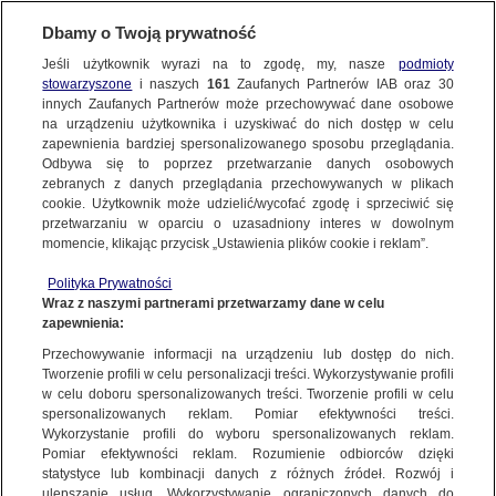
Dbamy o Twoją prywatność
Jeśli użytkownik wyrazi na to zgodę, my, nasze
podmioty
stowarzyszone
i naszych
161
Zaufanych Partnerów IAB oraz
30
NAJNOWSZE
innych Zaufanych Partnerów może przechowywać dane osobowe
na urządzeniu użytkownika i uzyskiwać do nich dostęp w celu
zapewnienia bardziej spersonalizowanego sposobu przeglądania.
Dzień dobry!
ZOBACZ FAKTY
Odbywa się to poprzez przetwarzanie danych osobowych
Jedno konto do wszystkich usług
zebranych z danych przeglądania przechowywanych w plikach
cookie. Użytkownik może udzielić/wycofać zgodę i sprzeciwić się
przetwarzaniu w oparciu o uzasadniony interes w dowolnym
FAKTY PO FAKTACH
momencie, klikając przycisk „Ustawienia plików cookie i reklam”.
ZALOGUJ SIĘ
Polityka Prywatności
FAKTY O ŚWIECIE
Wraz z naszymi partnerami przetwarzamy dane w celu
zapewnienia:
Zarejestruj się
Przechowywanie informacji na urządzeniu lub dostęp do nich.
"Francja, Wielka Brytania i Polska już się przebudziły. Teraz czas na
Niemcy". Komentarze po wyborach
WIĘCEJ
Tworzenie profili w celu personalizacji treści. Wykorzystywanie profili
Justyna Zuber/Fakty o Świecie TVN24 BiS
w celu doboru spersonalizowanych treści. Tworzenie profili w celu
spersonalizowanych reklam. Pomiar efektywności treści.
Wykorzystanie profili do wyboru spersonalizowanych reklam.
KANAŁY
Pomiar efektywności reklam. Rozumienie odbiorców dzięki
FAKTY
|
FAKTY O ŚWIECIE
statystyce lub kombinacji danych z różnych źródeł. Rozwój i
ulepszanie usług. Wykorzystywanie ograniczonych danych do