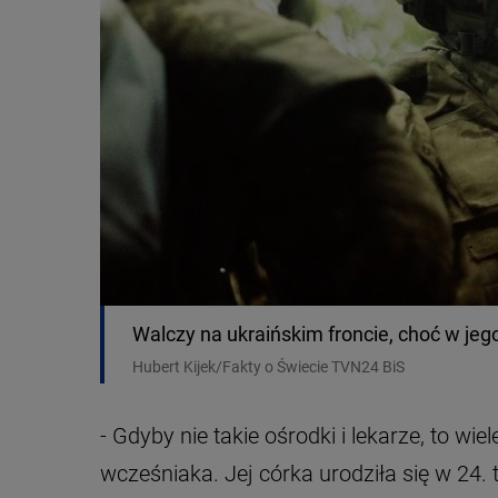
Walczy na ukraińskim froncie, choć w jego
Hubert Kijek/Fakty o Świecie TVN24 BiS
- Gdyby nie takie ośrodki i lekarze, to w
wcześniaka. Jej córka urodziła się w 24. 