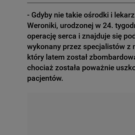
- Gdyby nie takie ośrodki i leka
Weroniki, urodzonej w 24. tygo
operację serca i znajduje się po
wykonany przez specjalistów z n
który latem został zbombardowa
chociaż została poważnie uszkod
pacjentów.