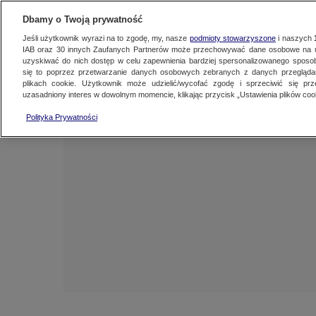
NAJNOWSZE
ZOBACZ FAK
Dbamy o Twoją prywatność
Jeśli użytkownik wyrazi na to zgodę, my, nasze
podmioty stowarzyszone
i naszych
IAB oraz
30
innych Zaufanych Partnerów może przechowywać dane osobowe na ur
uzyskiwać do nich dostęp w celu zapewnienia bardziej spersonalizowanego sposo
się to poprzez przetwarzanie danych osobowych zebranych z danych przegląd
plikach cookie. Użytkownik może udzielić/wycofać zgodę i sprzeciwić się pr
uzasadniony interes w dowolnym momencie, klikając przycisk „Ustawienia plików cook
Polityka Prywatności