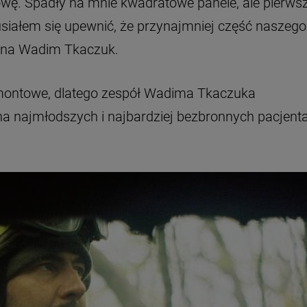
głowę. Spadły na mnie kwadratowe panele, ale pierws
siałem się upewnić, że przynajmniej część naszego
mina Wadim Tkaczuk.
emontowe, dlatego zespół Wadima Tkaczuka
a najmłodszych i najbardziej bezbronnych pacjent