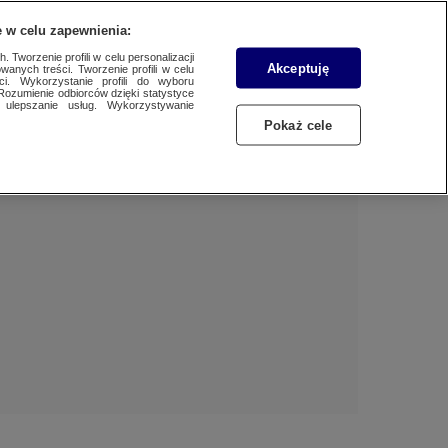
 w celu zapewnienia:
 Tworzenie profili w celu personalizacji
Akceptuję
wanych treści. Tworzenie profili w celu
Dzień dobry!
ci. Wykorzystanie profili do wyboru
Rozumienie odbiorców dzięki statystyce
Jedno konto do wszystkich usług
ulepszanie usług. Wykorzystywanie
Pokaż cele
ZALOGUJ SIĘ
Zarejestruj się