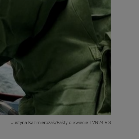
Justyna Kazimierczak/Fakty o Świecie TVN24 BiS