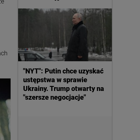
ze
ach
"NYT": Putin chce uzyskać
ustępstwa w sprawie
Ukrainy. Trump otwarty na
"szersze negocjacje"