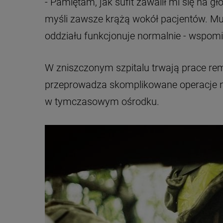
- Pamiętam, jak sufit zawalił mi się na 
myśli zawsze krążą wokół pacjentów. Mu
oddziału funkcjonuje normalnie - wspo
W zniszczonym szpitalu trwają prace r
przeprowadza skomplikowane operacje n
w tymczasowym ośrodku.