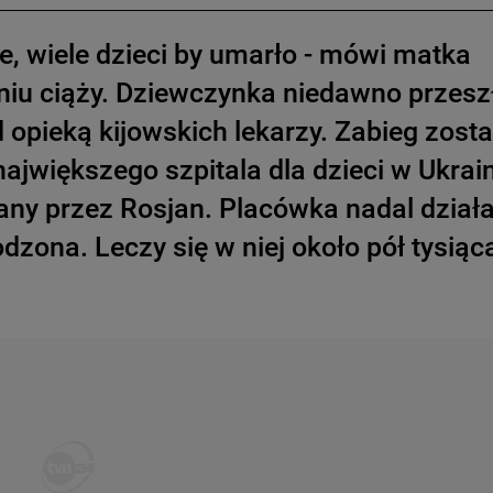
rze, wiele dzieci by umarło - mówi matka
dniu ciąży. Dziewczynka niedawno przesz
d opieką kijowskich lekarzy. Zabieg zosta
ajwiększego szpitala dla dzieci w Ukrain
ny przez Rosjan. Placówka nadal działa
zona. Leczy się w niej około pół tysiąc