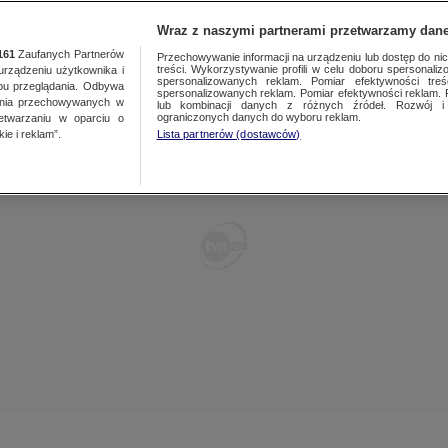
TY
FAKTY PO FAKTACH
FAKTY O ŚWIECIE
Wraz z naszymi partnerami przetwarzamy dane
161
Zaufanych Partnerów
Przechowywanie informacji na urządzeniu lub dostęp do nich.
treści. Wykorzystywanie profili w celu doboru spersonalizo
ządzeniu użytkownika i
spersonalizowanych reklam. Pomiar efektywności treś
bu przeglądania. Odbywa
spersonalizowanych reklam. Pomiar efektywności reklam. 
ania przechowywanych w
lub kombinacji danych z różnych źródeł. Rozwój i 
ograniczonych danych do wyboru reklam.
zetwarzaniu w oparciu o
ie i reklam”.
Lista partnerów (dostawców)