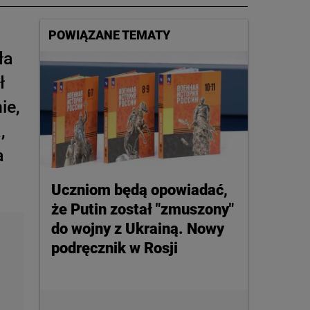
POWIĄZANE TEMATY
ła
ł
ie,
,
a
Uczniom będą opowiadać,
że Putin został "zmuszony"
do wojny z Ukrainą. Nowy
podręcznik w Rosji