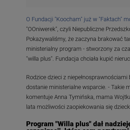
O Fundacji "Koocham" już w "Faktach" m
"OOniwerek", czyli Niepubliczne Przedsz
Pokazywaliśmy, że zaczyna brakować tam 
ministerialny program - stworzony za cz
"willa plus". Fundacja chciała kupić nie
Rodzice dzieci z niepełnosprawnościami b
dostanie ministerialne wsparcie. - Takie
komentuje Anna Tymińska, mama Wojtka. -
lata możliwości zaopiekowania się dziecki
Program "Willa plus" dał nadzie