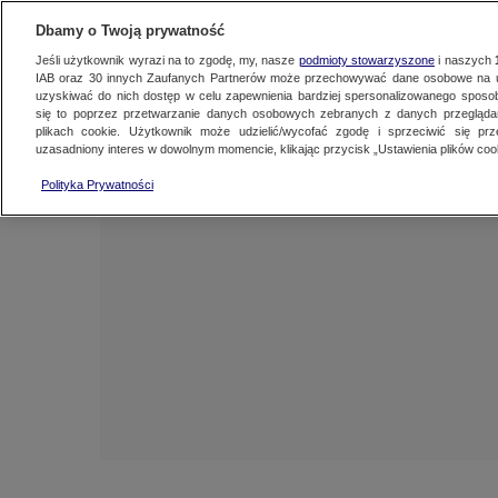
NAJNOWSZE
ZOBACZ FAK
Dbamy o Twoją prywatność
Jeśli użytkownik wyrazi na to zgodę, my, nasze
podmioty stowarzyszone
i naszych
IAB oraz
30
innych Zaufanych Partnerów może przechowywać dane osobowe na ur
uzyskiwać do nich dostęp w celu zapewnienia bardziej spersonalizowanego sposo
się to poprzez przetwarzanie danych osobowych zebranych z danych przegląd
plikach cookie. Użytkownik może udzielić/wycofać zgodę i sprzeciwić się pr
uzasadniony interes w dowolnym momencie, klikając przycisk „Ustawienia plików cook
Polityka Prywatności