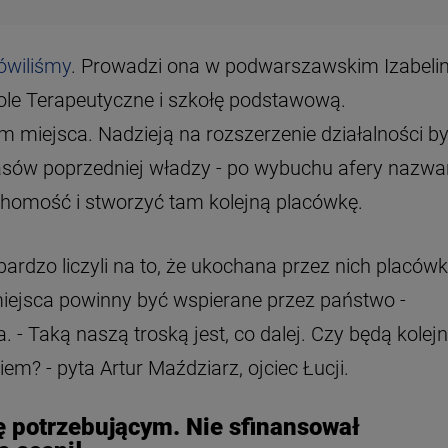
ówiliśmy
. Prowadzi ona w podwarszawskim Izabelin
kole Terapeutyczne i szkołę podstawową.
miejsca. Nadzieją na rozszerzenie działalności by
asów poprzedniej władzy
- po wybuchu afery nazwa
ruchomość i stworzyć tam kolejną placówkę.
ardzo liczyli na to, że ukochana przez nich placów
 miejsca powinny być wspierane przez państwo -
 Taką naszą troską jest, co dalej. Czy będą kolej
em? - pyta Artur Maździarz, ojciec Łucji.
ję potrzebującym. Nie sfinansował