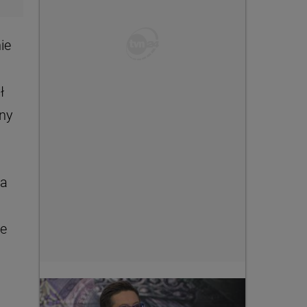
ie
ł
ny
ka
ne