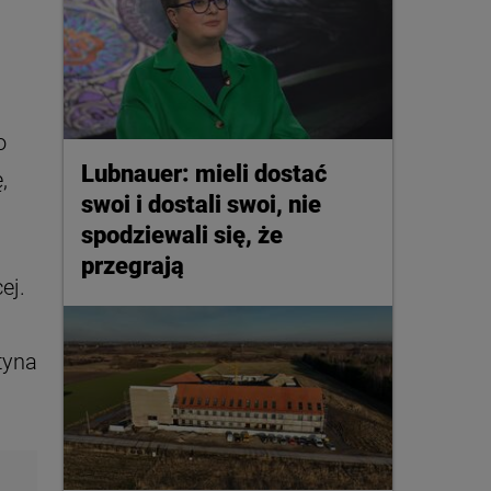
o
Lubnauer: mieli dostać
,
swoi i dostali swoi, nie
spodziewali się, że
przegrają
ej.
tyna