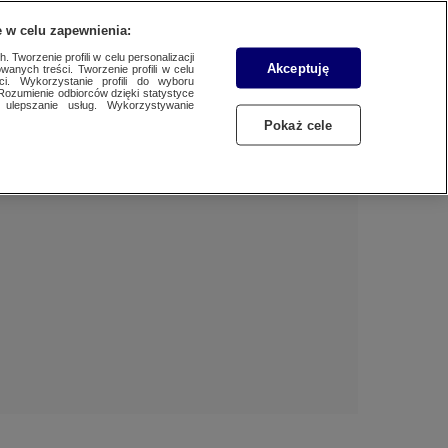
 w celu zapewnienia:
 Tworzenie profili w celu personalizacji
Akceptuję
wanych treści. Tworzenie profili w celu
Dzień dobry!
ci. Wykorzystanie profili do wyboru
Rozumienie odbiorców dzięki statystyce
Jedno konto do wszystkich usług
ulepszanie usług. Wykorzystywanie
Pokaż cele
ZALOGUJ SIĘ
Zarejestruj się