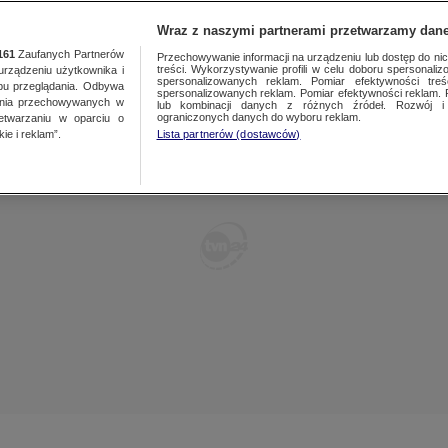
TY
FAKTY PO FAKTACH
FAKTY O ŚWIECIE
Wraz z naszymi partnerami przetwarzamy dane
161
Zaufanych Partnerów
Przechowywanie informacji na urządzeniu lub dostęp do nich.
treści. Wykorzystywanie profili w celu doboru spersonalizo
ządzeniu użytkownika i
spersonalizowanych reklam. Pomiar efektywności treś
bu przeglądania. Odbywa
spersonalizowanych reklam. Pomiar efektywności reklam. 
ania przechowywanych w
lub kombinacji danych z różnych źródeł. Rozwój i 
ograniczonych danych do wyboru reklam.
zetwarzaniu w oparciu o
ie i reklam”.
Lista partnerów (dostawców)