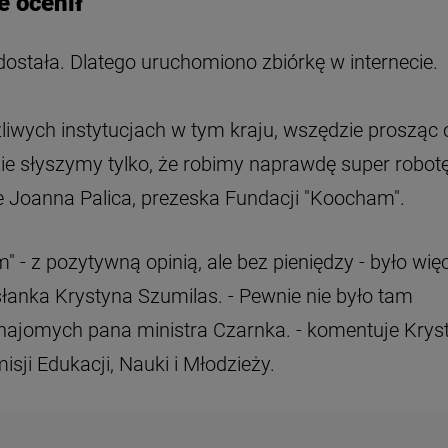
e ocenił
dostała. Dlatego uruchomiono zbiórkę w internecie.
iwych instytucjach w tym kraju, wszędzie prosząc 
ie słyszymy tylko, że robimy naprawdę super robotę
uje Joanna Palica, prezeska Fundacji "Koocham".
 - z pozytywną opinią, ale bez pieniędzy - było więc
słanka Krystyna Szumilas. - Pewnie nie było tam
znajomych pana ministra Czarnka. - komentuje Krys
ji Edukacji, Nauki i Młodzieży.