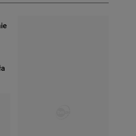
nie
ła