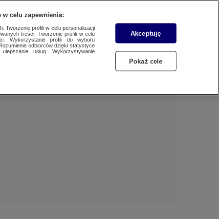
 w celu zapewnienia:
 Tworzenie profili w celu personalizacji
Akceptuję
wanych treści. Tworzenie profili w celu
Dzień dobry!
ci. Wykorzystanie profili do wyboru
Rozumienie odbiorców dzięki statystyce
Jedno konto do wszystkich usług
ulepszanie usług. Wykorzystywanie
Pokaż cele
ZALOGUJ SIĘ
Zarejestruj się