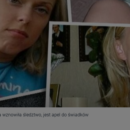
a wznowiła śledztwo, jest apel do świadków