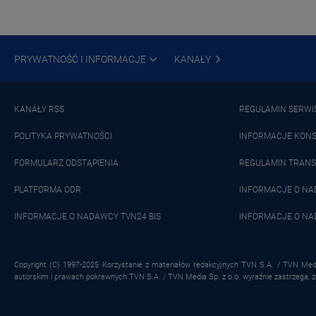
PRYWATNOŚĆ I INFORMACJE
KANAŁY
KANAŁY RSS
REGULAMIN SERWI
POLITYKA PRYWATNOŚCI
INFORMACJE KON
FORMULARZ ODSTĄPIENIA
REGULAMIN TRANS
PLATFORMA ODR
INFORMACJE O N
INFORMACJE O NADAWCY TVN24 BIS
INFORMACJE O NA
Copyright (C) 1997-2025 Korzystanie z materiałów redakcyjnych TVN S.A. / TVN Medi
autorskim i prawach pokrewnych TVN S.A. / TVN Media Sp. z o.o. wyraźnie zastrzega, 