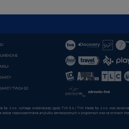
SU
SUMENCKIE
MISJI
ADAWCY
DAWCY TVN24 GO
a Sp. z o.o. wymaga wcześniejszej zgody TVN S.A./ TVN Media Sp. z o.o. oraz zawarcia 
że dalsze rozpowszechnianie artykułów zamieszczonych w programach oraz na stronach inte