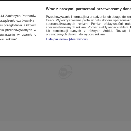
TY
FAKTY PO FAKTACH
FAKTY O ŚWIECIE
Wraz z naszymi partnerami przetwarzamy dane
161
Zaufanych Partnerów
Przechowywanie informacji na urządzeniu lub dostęp do nich.
treści. Wykorzystywanie profili w celu doboru spersonalizo
ządzeniu użytkownika i
spersonalizowanych reklam. Pomiar efektywności treś
bu przeglądania. Odbywa
spersonalizowanych reklam. Pomiar efektywności reklam. 
ania przechowywanych w
lub kombinacji danych z różnych źródeł. Rozwój i 
ograniczonych danych do wyboru reklam.
zetwarzaniu w oparciu o
ie i reklam”.
Lista partnerów (dostawców)