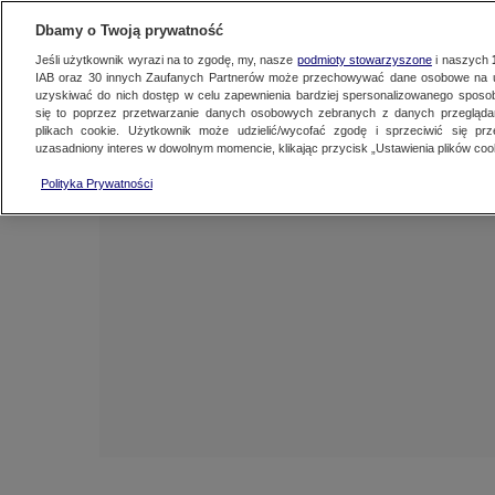
NAJNOWSZE
ZOBACZ FAK
Dbamy o Twoją prywatność
Jeśli użytkownik wyrazi na to zgodę, my, nasze
podmioty stowarzyszone
i naszych
IAB oraz
30
innych Zaufanych Partnerów może przechowywać dane osobowe na ur
uzyskiwać do nich dostęp w celu zapewnienia bardziej spersonalizowanego sposo
się to poprzez przetwarzanie danych osobowych zebranych z danych przegląd
plikach cookie. Użytkownik może udzielić/wycofać zgodę i sprzeciwić się pr
uzasadniony interes w dowolnym momencie, klikając przycisk „Ustawienia plików cook
Polityka Prywatności