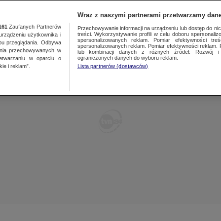
TY
FAKTY PO FAKTACH
FAKTY O ŚWIECIE
Wraz z naszymi partnerami przetwarzamy dane
161
Zaufanych Partnerów
Przechowywanie informacji na urządzeniu lub dostęp do nich.
treści. Wykorzystywanie profili w celu doboru spersonalizo
ządzeniu użytkownika i
spersonalizowanych reklam. Pomiar efektywności treś
bu przeglądania. Odbywa
spersonalizowanych reklam. Pomiar efektywności reklam. 
ania przechowywanych w
lub kombinacji danych z różnych źródeł. Rozwój i 
ograniczonych danych do wyboru reklam.
zetwarzaniu w oparciu o
ie i reklam”.
Lista partnerów (dostawców)