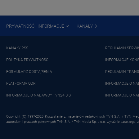
PRYWATNOŚĆ I INFORMACJE
KANAŁY
KANAŁY RSS
REGULAMIN SERWI
POLITYKA PRYWATNOŚCI
INFORMACJE KON
FORMULARZ ODSTĄPIENIA
REGULAMIN TRANS
PLATFORMA ODR
INFORMACJE O N
INFORMACJE O NADAWCY TVN24 BIS
INFORMACJE O NA
Copyright (C) 1997-2025 Korzystanie z materiałów redakcyjnych TVN S.A. / TVN Medi
autorskim i prawach pokrewnych TVN S.A. / TVN Media Sp. z o.o. wyraźnie zastrzega, 