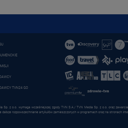
SU
SUMENCKIE
MISJI
ADAWCY
DAWCY TVN24 GO
a Sp. z o.o. wymaga wcześniejszej zgody TVN S.A./ TVN Media Sp. z o.o. oraz zawarcia 
że dalsze rozpowszechnianie artykułów zamieszczonych w programach oraz na stronach inte