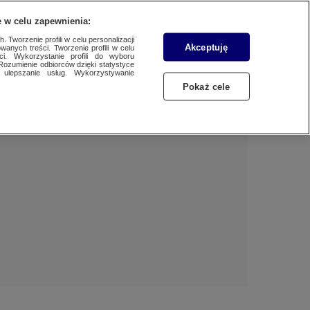
 w celu zapewnienia:
 Tworzenie profili w celu personalizacji
Akceptuję
wanych treści. Tworzenie profili w celu
Dzień dobry!
ci. Wykorzystanie profili do wyboru
Rozumienie odbiorców dzięki statystyce
Jedno konto do wszystkich usług
ulepszanie usług. Wykorzystywanie
Pokaż cele
ZALOGUJ SIĘ
Zarejestruj się