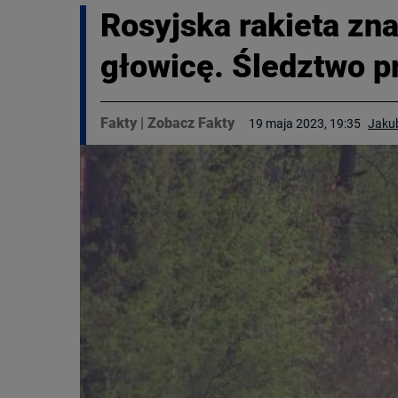
Rosyjska rakieta zn
głowicę. Śledztwo p
Fakty
|
Zobacz Fakty
19 maja 2023, 19:35
Jaku