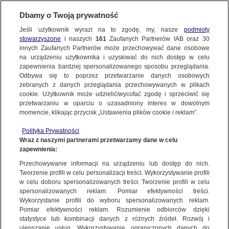
Dbamy o Twoją prywatność
FAKTY
|
ZOBACZ FAKTY
Jeśli użytkownik wyrazi na to zgodę, my, nasze
podmioty
stowarzyszone
i naszych
161
Zaufanych Partnerów IAB oraz
30
NAJNOWSZE
Więzienie zastąpiło psy gęsiami. "To
innych Zaufanych Partnerów może przechowywać dane osobowe
o wiele bardziej skuteczne i opłacalne"
na urządzeniu użytkownika i uzyskiwać do nich dostęp w celu
zapewnienia bardziej spersonalizowanego sposobu przeglądania.
Dzień dobry!
ZOBACZ FAKTY
2 STYCZNIA
 2024
 20:14
Odbywa się to poprzez przetwarzanie danych osobowych
Jedno konto do wszystkich usług
zebranych z danych przeglądania przechowywanych w plikach
cookie. Użytkownik może udzielić/wycofać zgodę i sprzeciwić się
przetwarzaniu w oparciu o uzasadniony interes w dowolnym
FAKTY PO FAKTACH
momencie, klikając przycisk „Ustawienia plików cookie i reklam”.
ZALOGUJ SIĘ
Polityka Prywatności
FAKTY O ŚWIECIE
Wraz z naszymi partnerami przetwarzamy dane w celu
zapewnienia:
Zarejestruj się
Przechowywanie informacji na urządzeniu lub dostęp do nich.
WIĘCEJ
Tworzenie profili w celu personalizacji treści. Wykorzystywanie profili
w celu doboru spersonalizowanych treści. Tworzenie profili w celu
spersonalizowanych reklam. Pomiar efektywności treści.
Wykorzystanie profili do wyboru spersonalizowanych reklam.
KANAŁY
Pomiar efektywności reklam. Rozumienie odbiorców dzięki
statystyce lub kombinacji danych z różnych źródeł. Rozwój i
Gęsi pilnują w więzieniu i podobno są lepsze niż
ulepszanie usług. Wykorzystywanie ograniczonych danych do