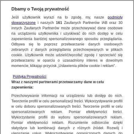
Dbamy o Twoją prywatność
Jeśli użytkownik wyrazi na to zgodę, my, nasze
podmioty
stowarzyszone
i naszych
161
Zaufanych Partnerów IAB oraz
30
NAJNOWSZE
innych Zaufanych Partnerów może przechowywać dane osobowe
na urządzeniu użytkownika i uzyskiwać do nich dostęp w celu
zapewnienia bardziej spersonalizowanego sposobu przeglądania.
Dzień dobry!
ZOBACZ FAKTY
Odbywa się to poprzez przetwarzanie danych osobowych
Jedno konto do wszystkich usług
zebranych z danych przeglądania przechowywanych w plikach
cookie. Użytkownik może udzielić/wycofać zgodę i sprzeciwić się
przetwarzaniu w oparciu o uzasadniony interes w dowolnym
FAKTY PO FAKTACH
momencie, klikając przycisk „Ustawienia plików cookie i reklam”.
ZALOGUJ SIĘ
Polityka Prywatności
FAKTY O ŚWIECIE
Wraz z naszymi partnerami przetwarzamy dane w celu
zapewnienia:
Zarejestruj się
Przechowywanie informacji na urządzeniu lub dostęp do nich.
Wciąż nie ma porozumienia w sprawie unijnych stanowisk. Charles Michel:
dyskusja zmierza we właściwym kierunku
WIĘCEJ
Tworzenie profili w celu personalizacji treści. Wykorzystywanie profili
Maciej Sokołowski/Fakty TVN
w celu doboru spersonalizowanych treści. Tworzenie profili w celu
spersonalizowanych reklam. Pomiar efektywności treści.
Wykorzystanie profili do wyboru spersonalizowanych reklam.
KANAŁY
Pomiar efektywności reklam. Rozumienie odbiorców dzięki
FAKTY
|
ZOBACZ FAKTY
statystyce lub kombinacji danych z różnych źródeł. Rozwój i
ulepszanie usług. Wykorzystywanie ograniczonych danych do