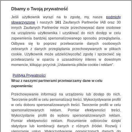
Dbamy o Twoją prywatność
Jeśli użytkownik wyrazi na to zgodę, my, nasze
podmioty
stowarzyszone
i naszych
161
Zaufanych Partnerów IAB oraz
30
NAJNOWSZE
innych Zaufanych Partnerów może przechowywać dane osobowe
na urządzeniu użytkownika i uzyskiwać do nich dostęp w celu
zapewnienia bardziej spersonalizowanego sposobu przeglądania.
Dzień dobry!
ZOBACZ FAKTY
Odbywa się to poprzez przetwarzanie danych osobowych
Jedno konto do wszystkich usług
zebranych z danych przeglądania przechowywanych w plikach
cookie. Użytkownik może udzielić/wycofać zgodę i sprzeciwić się
przetwarzaniu w oparciu o uzasadniony interes w dowolnym
FAKTY PO FAKTACH
momencie, klikając przycisk „Ustawienia plików cookie i reklam”.
ZALOGUJ SIĘ
Polityka Prywatności
FAKTY O ŚWIECIE
Wraz z naszymi partnerami przetwarzamy dane w celu
zapewnienia:
Zarejestruj się
Przechowywanie informacji na urządzeniu lub dostęp do nich.
To oni mają rządzić razem z Trumpem. Właśnie zostali przesłuchani przez
senackie komisje
WIĘCEJ
Tworzenie profili w celu personalizacji treści. Wykorzystywanie profili
Fakty TVN/Marcin Wrona
w celu doboru spersonalizowanych treści. Tworzenie profili w celu
spersonalizowanych reklam. Pomiar efektywności treści.
Wykorzystanie profili do wyboru spersonalizowanych reklam.
KANAŁY
Pomiar efektywności reklam. Rozumienie odbiorców dzięki
FAKTY
|
ZOBACZ FAKTY
statystyce lub kombinacji danych z różnych źródeł. Rozwój i
ulepszanie usług. Wykorzystywanie ograniczonych danych do