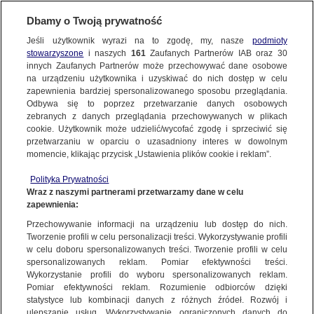
Dbamy o Twoją prywatność
Jeśli użytkownik wyrazi na to zgodę, my, nasze
podmioty
stowarzyszone
i naszych
161
Zaufanych Partnerów IAB oraz
30
NAJNOWSZE
innych Zaufanych Partnerów może przechowywać dane osobowe
na urządzeniu użytkownika i uzyskiwać do nich dostęp w celu
zapewnienia bardziej spersonalizowanego sposobu przeglądania.
Dzień dobry!
ZOBACZ FAKTY
Odbywa się to poprzez przetwarzanie danych osobowych
Jedno konto do wszystkich usług
zebranych z danych przeglądania przechowywanych w plikach
cookie. Użytkownik może udzielić/wycofać zgodę i sprzeciwić się
przetwarzaniu w oparciu o uzasadniony interes w dowolnym
FAKTY PO FAKTACH
momencie, klikając przycisk „Ustawienia plików cookie i reklam”.
ZALOGUJ SIĘ
Polityka Prywatności
FAKTY O ŚWIECIE
Wraz z naszymi partnerami przetwarzamy dane w celu
zapewnienia:
Zarejestruj się
Przechowywanie informacji na urządzeniu lub dostęp do nich.
Taylor Swift poparła kandydaturę Kamali Harris
WIĘCEJ
Tworzenie profili w celu personalizacji treści. Wykorzystywanie profili
Katarzyna Sławińska/Fakty TVN
w celu doboru spersonalizowanych treści. Tworzenie profili w celu
spersonalizowanych reklam. Pomiar efektywności treści.
Wykorzystanie profili do wyboru spersonalizowanych reklam.
KANAŁY
Pomiar efektywności reklam. Rozumienie odbiorców dzięki
FAKTY
|
ZOBACZ FAKTY
statystyce lub kombinacji danych z różnych źródeł. Rozwój i
ulepszanie usług. Wykorzystywanie ograniczonych danych do