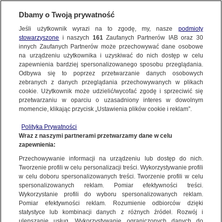
Dbamy o Twoją prywatność
Jeśli użytkownik wyrazi na to zgodę, my, nasze
podmioty
stowarzyszone
i naszych
161
Zaufanych Partnerów IAB oraz
30
NAJNOWSZE
innych Zaufanych Partnerów może przechowywać dane osobowe
na urządzeniu użytkownika i uzyskiwać do nich dostęp w celu
zapewnienia bardziej spersonalizowanego sposobu przeglądania.
Dzień dobry!
ZOBACZ FAKTY
Odbywa się to poprzez przetwarzanie danych osobowych
Jedno konto do wszystkich usług
zebranych z danych przeglądania przechowywanych w plikach
cookie. Użytkownik może udzielić/wycofać zgodę i sprzeciwić się
przetwarzaniu w oparciu o uzasadniony interes w dowolnym
FAKTY PO FAKTACH
momencie, klikając przycisk „Ustawienia plików cookie i reklam”.
ZALOGUJ SIĘ
Polityka Prywatności
FAKTY O ŚWIECIE
Wraz z naszymi partnerami przetwarzamy dane w celu
zapewnienia:
Zarejestruj się
Przechowywanie informacji na urządzeniu lub dostęp do nich.
Szokujący atak na miejskiej imprezie. Trzech nastolatków pobiło na śmierć
28-latka
WIĘCEJ
Tworzenie profili w celu personalizacji treści. Wykorzystywanie profili
Renata Kijowska/Fakty TVN
w celu doboru spersonalizowanych treści. Tworzenie profili w celu
spersonalizowanych reklam. Pomiar efektywności treści.
Wykorzystanie profili do wyboru spersonalizowanych reklam.
KANAŁY
Pomiar efektywności reklam. Rozumienie odbiorców dzięki
FAKTY
|
ZOBACZ FAKTY
statystyce lub kombinacji danych z różnych źródeł. Rozwój i
ulepszanie usług. Wykorzystywanie ograniczonych danych do